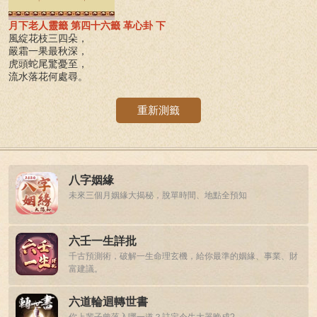
月下老人靈籤 第四十六籤 革心卦 下
風綻花枝三四朵，
嚴霜一果最秋深，
虎頭蛇尾驚憂至，
流水落花何處尋。
重新測籤
八字姻緣
未來三個月姻緣大揭秘，脫單時間、地點全預知
六壬一生詳批
千古預測術，破解一生命理玄機，給你最準的姻緣、事業、財
富建議。
六道輪迴轉世書