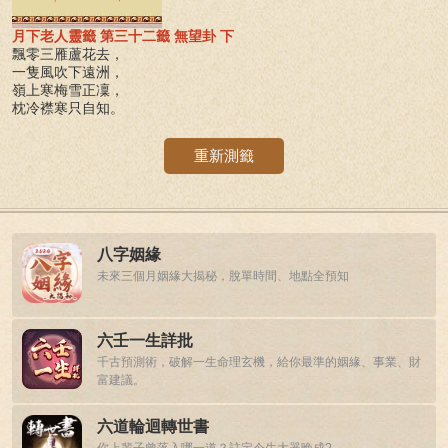
月下老人靈籤 第三十二籤 無望卦 下
飄零三雁蘆花去，
一隻風吹下遠洲，
嶺上寒梅雪正凜，
枕冷襟寒只自知。
重新測籤
八字姻緣
未來三個月姻緣大揭秘，脫單時間、地點全預知
六壬一生詳批
千古預測術，破解一生命理玄機，給你最準的姻緣、事業、財
富建議。
六道輪迴轉世書