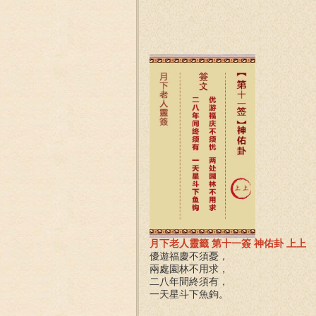
月下老人靈籤 第十一簽 神佑卦 上上
優遊福慶不須憂，
兩處園林不用求，
二八年間終須有，
一天星斗下魚鉤。