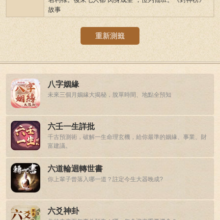
故事
重新測籤
八字姻緣
未來三個月姻緣大揭秘，脫單時間、地點全預知
六壬一生詳批
千古預測術，破解一生命理玄機，給你最準的姻緣、事業、財
富建議。
六道輪迴轉世書
你上輩子曾落入哪一道？註定今生大器晚成?
六爻神卦