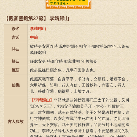
【觀音靈籤第37籤】 李靖歸山
簽名
李靖歸山
吉凶
中籤
欲待身安運泰時 風中燈燭不相宜 不如收拾深堂坐 庶免光
詩曰
瑤靜處明
解曰
靜處安身 待命守時 動惹非福 守舊無疑
籤語
此卦風搖燈燭之象，凡事守常則吉也。
此籤家宅守舊，自身平平，求財有，交易難，婚姻不合，
仙機
六甲祈保，訟和，行人有信，田蠶秋熟，六畜安，尋人
見，移徙守舊，病禳星，山墳勿改。
【李靖歸山】
李靖就是封神榜裡哪吒三太子的父親，又叫
“託塔李天王”，李靖父子協助姜子牙（太公）打敗紂王
后，建立周朝，武王正式登基。姜子牙於是設封神榜，進
行封神儀式，以安定在戰鬥中死亡將士的亡魂。從此四海
古人典故
昇平，天下安寧。武王要封侯行賞，又要分封土地給開國
功臣。李靖父子等七人要求歸山修道，不要戀棧世間的功
名利祿。後來七人都“肉身成聖”，位列仙班。《封神榜》