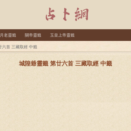
月老靈籤
關帝靈籤
玉皇上帝靈籤
廿六首 三藏取經 中籤
城隍爺靈籤 第廿六首 三藏取經 中籤