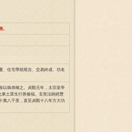
難。
覆、住宅帶煩尾吉、交易終成、功名
每以御弟稱之。貞觀元年，太宗皇帝
化東土眾生行善修福。玄奘法師經歷
十萬八千里，直至貞觀十八年方大功