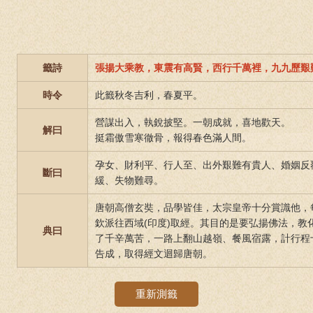
籤詩
張揚大乘教，東震有高賢，西行千萬裡，九九歷艱
時令
此籤秋冬吉利，春夏平。
營謀出入，執銳披堅。一朝成就，喜地歡天。
解曰
挺霜傲雪寒徹骨，報得春色滿人間。
孕女、財利平、行人至、出外艱難有貴人、婚姻反
斷曰
緩、失物難尋。
唐朝高僧玄奘，品學皆佳，太宗皇帝十分賞識他，
欽派往西域(印度)取經。其目的是要弘揚佛法，教
典曰
了千辛萬苦，一路上翻山越嶺、餐風宿露，計行程
告成，取得經文迴歸唐朝。
重新測籤