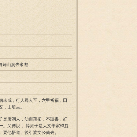
 自歸山洞去來遊
姻未成，行人尋人至，六甲祈福，田
安，山墳吉。
子是唐朝人，幼而落拓，不讀書，好
一。又傳說， 韓湘子是大文學家韓愈
，要他悟道。後引渡文公仙去。