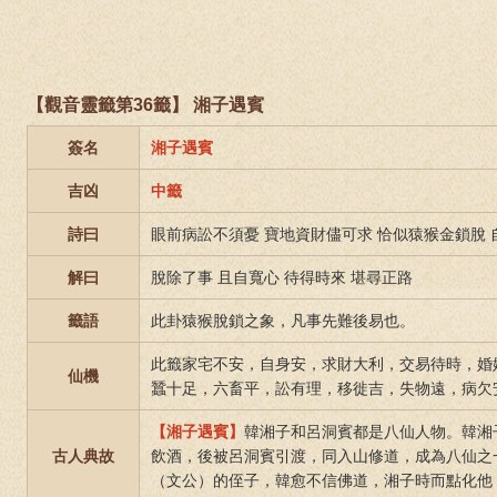
【觀音靈籤第36籤】 湘子遇賓
簽名
湘子遇賓
吉凶
中籤
詩曰
眼前病訟不須憂 寶地資財儘可求 恰似猿猴金鎖脫
解曰
脫除了事 且自寬心 待得時來 堪尋正路
籤語
此卦猿猴脫鎖之象，凡事先難後易也。
此籤家宅不安，自身安，求財大利，交易待時，婚
仙機
蠶十足，六畜平，訟有理，移徙吉，失物遠，病欠
【湘子遇賓】
韓湘子和呂洞賓都是八仙人物。韓湘
古人典故
飲酒，後被呂洞賓引渡，同入山修道，成為八仙之
（文公）的侄子，韓愈不信佛道，湘子時而點化他