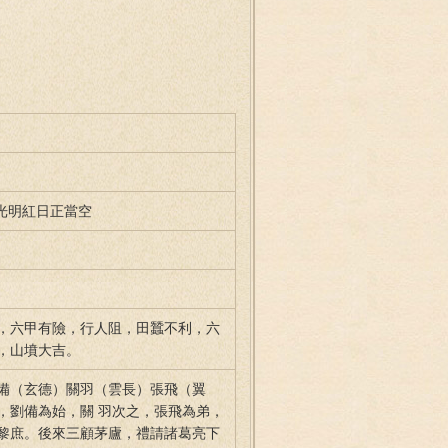
 光明紅日正當空
，六甲有險，行人阻，田蠶不利，六
，山墳大吉。
備（玄德）關羽（雲長）張飛（翼
，劉備為始，關 羽次之，張飛為弟，
黎庶。後來三顧茅廬，禮請諸葛亮下