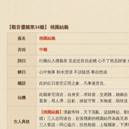
【觀音靈籤第34籤】 桃園結義
簽名
桃園結義
吉凶
中籤
詩曰
行藏出入禮義恭 言必忠良信必聰 心不了然且靜澈
解曰
心中無事 秋水澄清 不須疑惑 事自然成
籤語
此卦紅日當空正照之象，凡事遂意也。
此籤家宅清吉，自身安，求財虛，交易難，婚姻合
仙機
畜衰，尋人滯，訟虧，移徙守舊，失物虛，病歿送
【桃園結義】
漢獻帝時，天下混亂，盜賊蜂起。劉
德）三人志同道合，在張飛家的桃園結拜為義兄弟
古人典故
三人誓說：同心協力，扶危救困，上報國家，下濟