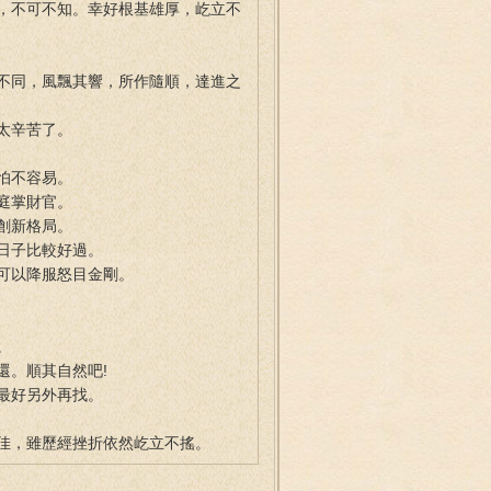
，不可不知。幸好根基雄厚，屹立不
不同，風飄其響，所作隨順，達進之
太辛苦了。
怕不容易。
庭掌財官。
創新格局。
日子比較好過。
可以降服怒目金剛。
。
還。順其自然吧!
最好另外再找。
佳，雖歷經挫折依然屹立不搖。