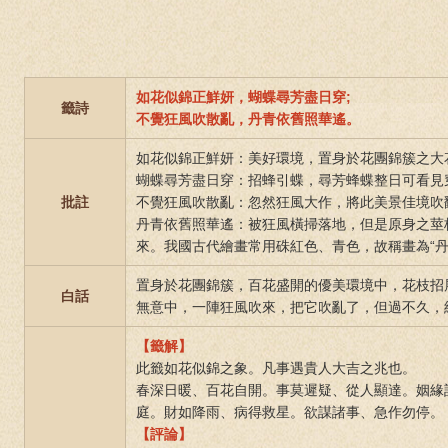
如花似錦正鮮妍，蝴蝶尋芳盡日穿;
籤詩
不覺狂風吹散亂，丹青依舊照華遙。
如花似錦正鮮妍：美好環境，置身於花團錦簇之大
蝴蝶尋芳盡日穿：招蜂引蝶，尋芳蜂蝶整日可看見
批註
不覺狂風吹散亂：忽然狂風大作，將此美景佳境吹
丹青依舊照華遙：被狂風橫掃落地，但是原身之莖
來。我國古代繪畫常用硃紅色、青色，故稱畫為“丹
置身於花團錦簇，百花盛開的優美環境中，花枝招
白話
無意中，一陣狂風吹來，把它吹亂了，但過不久，
【籤解】
此籤如花似錦之象。凡事遇貴人大吉之兆也。
春深日暖、百花自開。事莫遲疑、從人顯達。姻緣
庭。財如降雨、病得救星。欲謀諸事、急作勿停。
【評論】