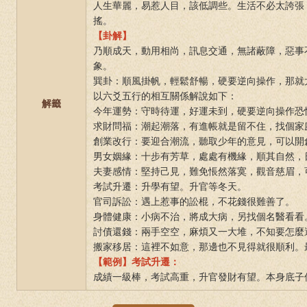
人生華麗，易惹人目，該低調些。生活不必太誇張
搖。
【卦解】
乃順成天，動用相尚，訊息交通，無諸蔽障，惡事
象。
巽卦：順風掛帆，輕鬆舒暢，硬要逆向操作，那就
以六爻五行的相互關係解說如下：
解籤
今年運勢：守時待運，好運未到，硬要逆向操作恐
求財問福：潮起潮落，有進帳就是留不住，找個家
創業改行：要迎合潮流，聽取少年的意見，可以開
男女姻緣：十步有芳草，處處有機緣，順其自然，
夫妻感情：堅持己見，難免悵然落寞，觀音慈眉，
考試升遷：升學有望。升官等冬天。
官司訴訟：遇上惹事的訟棍，不花錢很難善了。
身體健康：小病不治，將成大病，另找個名醫看看
討債還錢：兩手空空，麻煩又一大堆，不知要怎麼
搬家移居：這裡不如意，那邊也不見得就很順利。
【範例】考試升遷：
成績一級棒，考試高重，升官發財有望。本身底子