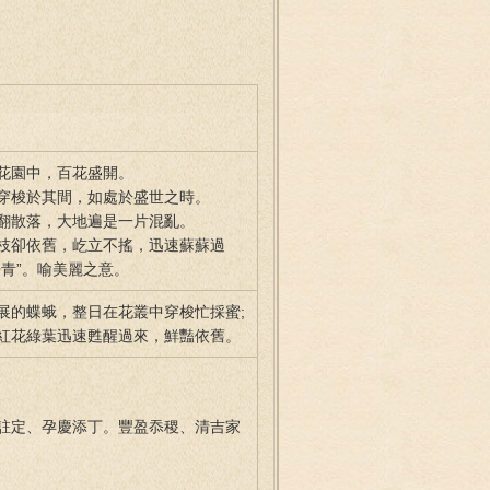
花園中，百花盛開。
穿梭於其間，如處於盛世之時。
翻散落，大地遍是一片混亂。
枝卻依舊，屹立不搖，迅速蘇蘇過
青”。喻美麗之意。
展的蝶蛾，整日在花叢中穿梭忙採蜜;
紅花綠葉迅速甦醒過來，鮮豔依舊。
註定、孕慶添丁。豐盈忝稷、清吉家