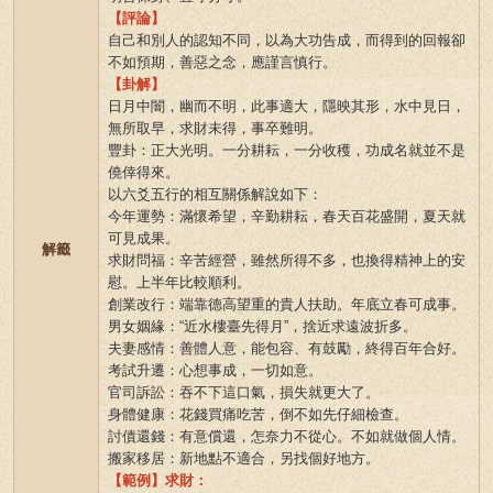
【評論】
自己和別人的認知不同，以為大功告成，而得到的回報卻
不如預期，善惡之念，應謹言慎行。
【卦解】
日月中闇，幽而不明，此事適大，隱映其形，水中見日，
無所取早，求財未得，事卒難明。
豐卦：正大光明。一分耕耘，一分收穫，功成名就並不是
僥倖得來。
以六爻五行的相互關係解說如下：
今年運勢：滿懷希望，辛勤耕耘，春天百花盛開，夏天就
可見成果。
解籤
求財問福：辛苦經營，雖然所得不多，也換得精神上的安
慰。上半年比較順利。
創業改行：端靠德高望重的貴人扶助。年底立春可成事。
男女姻緣：“近水樓臺先得月”，捨近求遠波折多。
夫妻感情：善體人意，能包容、有鼓勵，終得百年合好。
考試升遷：心想事成，一切如意。
官司訴訟：吞不下這口氣，損失就更大了。
身體健康：花錢買痛吃苦，倒不如先仔細檢查。
討債還錢：有意償還，怎奈力不從心。不如就做個人情。
搬家移居：新地點不適合，另找個好地方。
【範例】求財：