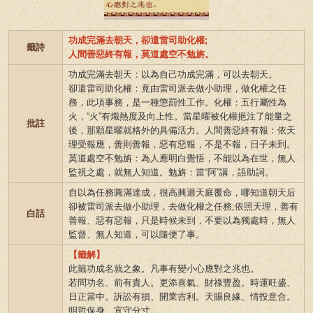
功成完滿去朝天，卻遣雷司助化權;
籤詩
人間善惡終有報，莫道處空不勉旃。
功成完滿去朝天：以為自己功成完滿，可以去朝天。
卻遣雷司助化權：竟由雷司派去做小助理，做化權之任
務，此項事務，是一種懲罰性工作。化權：五行屬性為
火，“火”有熾熱度及向上性。當星曜被化權挹注了能量之
批註
後，那顆星曜就格外的具備活力。人間善惡終有報：依天
理受報應，善則善報，惡有惡報，不是不報，日子未到。
莫道處空不勉旃：為人應明白覺悟，不能以為在世，無人
監視之處，就無人知道。勉旃：當“阿”講，語助詞。
自以為任務圓滿達成，很高興迴天庭覆命，哪知道朝天后
卻被雷司派去做小助理，去做化權之任務;依照天理，善有
白話
善報、惡有惡報，只是時候未到，不要以為獨處時，無人
監督、無人知道，可以隨便了事。
【籤解】
此籤功成名就之象。凡事有變小心應對之兆也。
若問功名、前有貴人。更添喜氣、財祿豐盈。時運旺盛、
日正當中。訴訟有損、開業吉利。天賜良緣、情投意合。
明哲保身、宜守分寸。