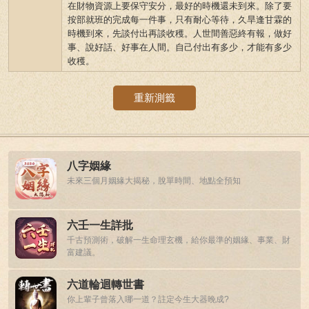
在財物資源上要保守安分，最好的時機還未到來。除了要
按部就班的完成每一件事，只有耐心等待，久旱逢甘霖的
時機到來，先談付出再談收穫。人世間善惡終有報，做好
事、說好話、好事在人間。自己付出有多少，才能有多少
收穫。
重新測籤
八字姻緣
未來三個月姻緣大揭秘，脫單時間、地點全預知
六壬一生詳批
千古預測術，破解一生命理玄機，給你最準的姻緣、事業、財
富建議。
六道輪迴轉世書
你上輩子曾落入哪一道？註定今生大器晚成?