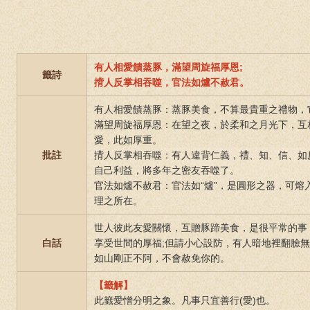
有人相愛饋蒸豚，滿望周旋福厚恩;
籤詩
揹人反掌相吞噬，官法如爐不赦君。
有人相愛饋蒸豚：蒸豚美食，不算最貴重之禮物，
滿望周旋福厚恩：在望之夜，於柔和之月光下，互
愛，此如厚重。
批註
揹人反掌相吞噬：有人違背仁義，禮、知、信、如
自己利益，將多年之密友吞噬了。
官法如爐不赦君：官法如“爐”，是圓形之器，可熔
理之所在。
世人彼此友愛關懷，互贈豚蹄美食，是很平常的事
白話
享受世間的厚福;但請小心設防，有人暗地裡翻臉
如山剛正不阿，不會赦免你的。
【籤解】
此籤愛憎分明之象。凡事只宜善行(愛)也。