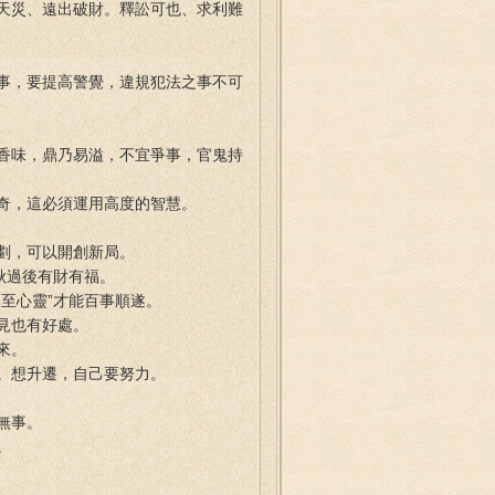
天災、遠出破財。釋訟可也、求利難
事，要提高警覺，違規犯法之事不可
香味，鼎乃易溢，不宜爭事，官鬼持
奇，這必須運用高度的智慧。
劃，可以開創新局。
秋過後有財有福。
至心靈”才能百事順遂。
見也有好處。
來。
。想升遷，自己要努力。
無事。
。