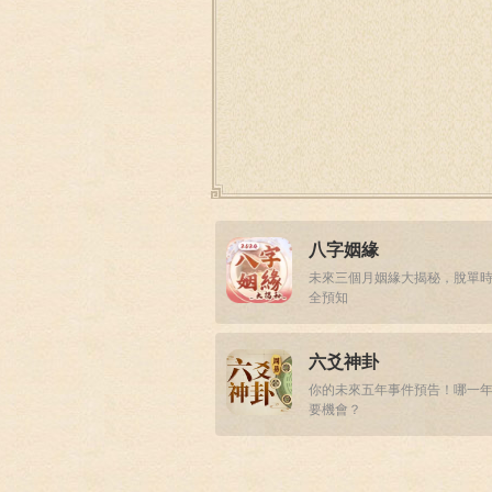
八字姻緣
未來三個月姻緣大揭秘，脫單
全預知
六爻神卦
你的未來五年事件預告！哪一
要機會？