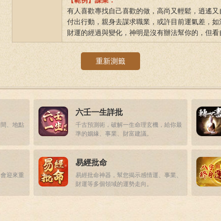
【範例】謀業：
有人喜歡專找自己喜歡的做，高尚又輕鬆，逍遙又
付出行動，親身去謀求職業，或許目前運氣差，如
財運的經過與變化，神明是沒有辦法幫你的，但看
重新測籤
六壬一生詳批
時間、地點
千古預測術，破解一生命理玄機，給你最
準的姻緣、事業、財富建議。
易經批命
年會迎來重
易經批命神器，幫您揭示感情運、事業、
財運等多個領域的運勢走向。