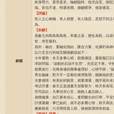
終身勞力、莫管是非。枷鎖臨時、怨尤自至。病犯
哉。音信不達、時運未開。婚姻懷孕、倏喜倐哀。
【評論】
世人之心兩極，有人相愛，有人陰惡，意想不到之
為。
【卦解】
鼎象九州島島島島島，和羹之器，變生為熟，以或
世，求官最利。
鼎卦：融合。要融化情結，匯合力量，化腐朽為神
以六爻五行的相互關係解說如下：
今年運勢：冬天多事心煩，順應潮流，重新擬訂計
解籤
求財問福：“滾動的石頭不生苔”，先安定下來。中
創業改行：先將身邊的雜事處理好，心情平靜，“福
男女姻緣：對方不一定都在無理取鬧，聽聽他的意
夫妻感情：有美好的願景，就要溝通，攜手迎向未
考試升遷：春天正是讀書天加緊努力，秋天有表現
官司訴訟：凡事但求心安，能饒人處且饒人。
身體健康：自己要有信心，遵照醫生的叮嚀，平安
討債還錢：事已如此，就不必多費心情，秋天再說
搬家移居：六月間得貴人助，換個新環境有前途。