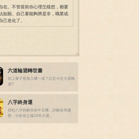
自在。不管當前你心理怎樣想，都要
法如願。自己要能夠辨是非，職業或
自己造化了。
六道輪迴轉世書
你上輩子曾落入哪一道？註定今生大器晚
成?
八字終身運
四柱八字拆解你命中玄機，詳解命局優
勢，分析你之後20年大運。