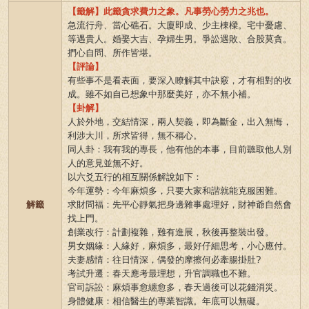
【籤解】此籤貪求費力之象。凡事勞心勞力之兆也。
急流行舟、當心礁石。大廈即成、少主棟樑。宅中憂慮、
等遇貴人。婚娶大吉、孕婦生男。爭訟遇敗、合股莫貪。
捫心自問、所作皆堪。
【評論】
有些事不是看表面，要深入瞭解其中訣竅，才有相對的收
成。雖不如自己想象中那麼美好，亦不無小補。
【卦解】
人於外地，交結情深，兩人契義，即為斷金，出入無悔，
利涉大川，所求皆得，無不稱心。
同人卦：我有我的專長，他有他的本事，目前聽取他人別
人的意見並無不好。
以六爻五行的相互關係解說如下：
今年運勢：今年麻煩多，只要大家和諧就能克服困難。
解籤
求財問福：先平心靜氣把身邊雜事處理好，財神爺自然會
找上門。
創業改行：計劃複雜，難有進展，秋後再整裝出發。
男女姻緣：人緣好，麻煩多，最好仔細思考，小心應付。
夫妻感情：往日情深，偶發的摩擦何必牽腸掛肚?
考試升遷：春天應考最理想，升官調職也不難。
官司訴訟：麻煩事愈纏愈多，春天過後可以花錢消災。
身體健康：相信醫生的專業智識。年底可以無礙。