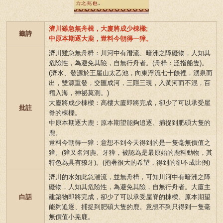
濟川雖急無舟楫，大廈將成少棟樑;
籤詩
中原本期逐大鹿，豈料今朝得一獐。
濟川雖急無舟楫：川河中有潛流、暗洲之障礙物，人知其
危險性，為避免其險，自無行舟者。(舟楫：泛指船隻)。
(濟水、發源於王屋山太乙池，向東浮流七十餘裡，湧泉而
出，雙源重發，交匯成河，三隱三現，入黃河而不混，百
褶入海，神祕莫測。)
大廈將成少棟樑：高樓大廈即將完成，卻少了可以承受屋
批註
脊的棟樑。
中原本期逐大鹿：原本期望能夠追逐、捕捉到肥碩大隻的
鹿。
豈料今朝得一獐：意想不到今天得到的是一隻毫無價值之
獐。(獐又名河麂、牙獐，被認為是最原始的鹿科動物，其
特色為具有獠牙)。(抱著很大的希望，得到的卻不成比例)
濟川的水如此急湍流，並無舟楫，可知川河中有暗洲之障
礙物，人知其危險性，為避免其險，自無行舟者。大廈主
白話
建築物即將完成，卻少了可以承受屋脊的棟樑。原本期望
能夠追逐、捕捉到肥碩大隻的鹿。意想不到只得到一隻毫
無價值小羌鹿。