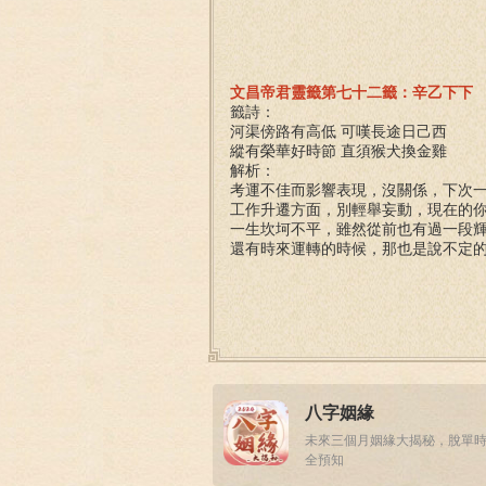
文昌帝君靈籤第七十二籤：辛乙下下
籤詩：
河渠傍路有高低 可嘆長途日己西
縱有榮華好時節 直須猴犬換金雞
解析：
考運不佳而影響表現，沒關係，下次
工作升遷方面，別輕舉妄動，現在的
一生坎坷不平，雖然從前也有過一段
還有時來運轉的時候，那也是說不定
八字姻緣
未來三個月姻緣大揭秘，脫單
全預知