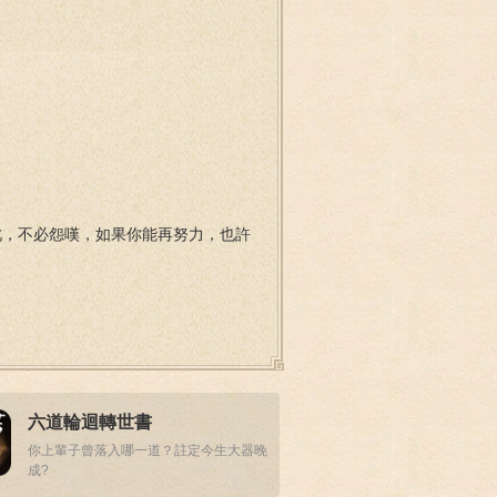
此，不必怨嘆，如果你能再努力，也許
六道輪迴轉世書
你上輩子曾落入哪一道？註定今生大器晚
成?