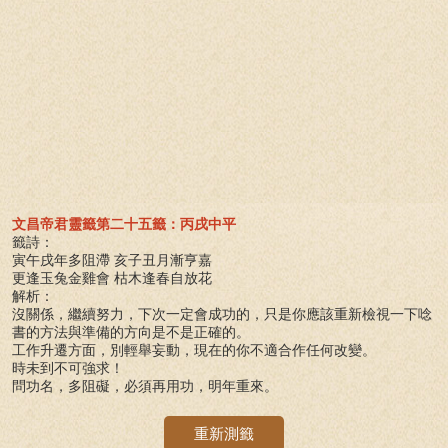
文昌帝君靈籤第二十五籤：丙戌中平
籤詩：
寅午戌年多阻滯 亥子丑月漸亨嘉
更逢玉兔金雞會 枯木逢春自放花
解析：
沒關係，繼續努力，下次一定會成功的，只是你應該重新檢視一下唸
書的方法與準備的方向是不是正確的。
工作升遷方面，別輕舉妄動，現在的你不適合作任何改變。
時未到不可強求！
問功名，多阻礙，必須再用功，明年重來。
重新測籤