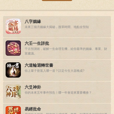
八字姻緣
未來三個月姻緣大揭秘，脫單時間、地點全預知
六壬一生詳批
千古預測術，破解一生命理玄機，給你最準的姻緣、事業、財
富建議。
六道輪迴轉世書
你上輩子曾落入哪一道？註定今生大器晚成?
六爻神卦
你的未來五年事件預告！哪一年會迎來重要機會？
易經批命