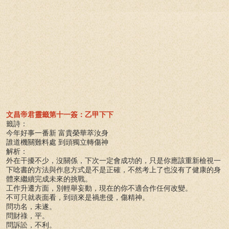
文昌帝君靈籤第十一簽：乙甲下下
籤詩：
今年好事一番新 富貴榮華萃汝身
誰道機關難料處 到頭獨立轉傷神
解析：
外在干擾不少，沒關係，下次一定會成功的，只是你應該重新檢視一
下唸書的方法與作息方式是不是正確，不然考上了也沒有了健康的身
體來繼續完成未來的挑戰。
工作升遷方面，別輕舉妄動，現在的你不適合作任何改變。
不可只就表面看，到頭來是禍患侵，傷精神。
問功名，未遂。
問財祿，平。
問訴訟，不利。