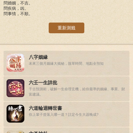
問婚姻，不吉。
問疾病，凶。
問事情，不順。
重新測籤
八字姻緣
未來三個月姻緣大揭秘，脫單時間、地點全預知
六壬一生詳批
千古預測術，破解一生命理玄機，給你最準的姻緣、事業、財
富建議。
六道輪迴轉世書
你上輩子曾落入哪一道？註定今生大器晚成?