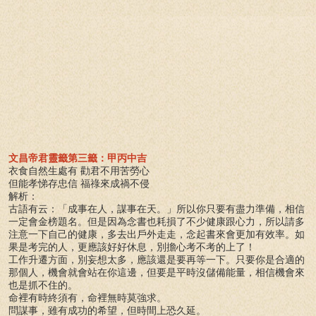
文昌帝君靈籤第三籤：甲丙中吉
衣食自然生處有 勸君不用苦勞心
但能孝悌存忠信 福祿來成禍不侵
解析：
古語有云：「成事在人，謀事在天。」所以你只要有盡力準備，相信
一定會金榜題名。但是因為念書也耗損了不少健康跟心力，所以請多
注意一下自己的健康，多去出戶外走走，念起書來會更加有效率。如
果是考完的人，更應該好好休息，別擔心考不考的上了！
工作升遷方面，別妄想太多，應該還是要再等一下。只要你是合適的
那個人，機會就會站在你這邊，但要是平時沒儲備能量，相信機會來
也是抓不住的。
命裡有時終須有，命裡無時莫強求。
問謀事，雖有成功的希望，但時間上恐久延。