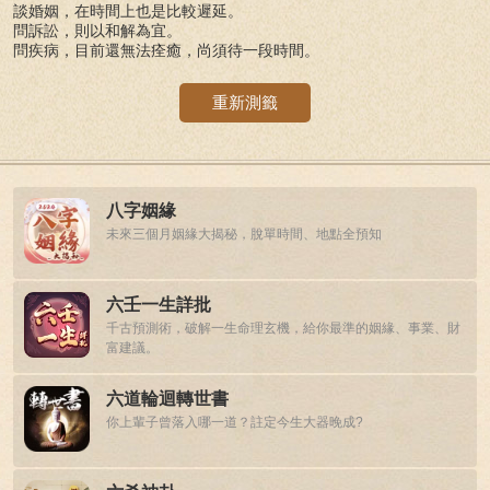
談婚姻，在時間上也是比較遲延。
問訴訟，則以和解為宜。
問疾病，目前還無法痊癒，尚須待一段時間。
重新測籤
八字姻緣
未來三個月姻緣大揭秘，脫單時間、地點全預知
六壬一生詳批
千古預測術，破解一生命理玄機，給你最準的姻緣、事業、財
富建議。
六道輪迴轉世書
你上輩子曾落入哪一道？註定今生大器晚成?