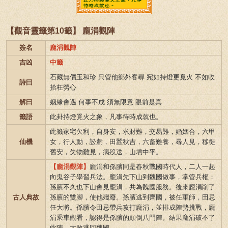
【觀音靈籤第10籤】 龐涓觀陣
簽名
龐涓觀陣
吉凶
中籤
石藏無價玉和珍 只管他鄉外客尋 宛如持燈更覓火 不如收
詩曰
拾枉勞心
解曰
姻緣會遇 何事不成 須無限意 眼前是真
籤語
此卦持燈覓火之象，凡事待時成就也。
此籤家宅欠利，自身安，求財難，交易難，婚姻合，六甲
仙機
女，行人動，訟虧，田蠶秋吉，六畜難養，尋人見，移徙
舊安，失物難見，病歿送，山墳中平。
【龐涓觀陣】
龐涓和孫臏同是春秋戰國時代人，二人一起
向鬼谷子學習兵法。龐涓先下山到魏國做事，掌管兵權；
孫臏不久也下山會見龐涓，共為魏國服務。後來龐涓削了
古人典故
孫臏的雙腳，使他殘廢。孫臏逃到齊國，被任軍師，田忌
任大將。孫臏令田忌帶兵攻打龐涓，並排成陣勢挑戰，龐
涓乘車觀看，認得是孫臏的顛倒八門陣。結果龐涓破不了
此陣，大敗逃回魏國。