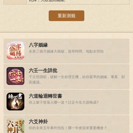
重新測籤
八字姻緣
未來三個月姻緣大揭秘，脫單時間、地點全預知
六壬一生詳批
千古預測術，破解一生命理玄機，給你最準的姻緣、事業、財
富建議。
六道輪迴轉世書
你上輩子曾落入哪一道？註定今生大器晚成?
六爻神卦
你的未來五年事件預告！哪一年會迎來重要機會？