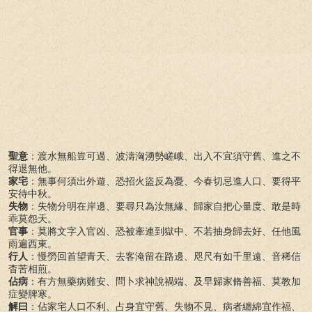
聖意
：渡水無船豈可過、波濤洶湧勢嵯峨、出入不宜須守舊、進之不
得退無他。
家宅
：無事何須出外遊、恐招火盜反為憂、今春切忌進人口、要得平
安待中秋。
失物
：失物分明在岸邊、要尋只為汝無緣、歸家自把心量度、敢是時
乖莫怨天。
官事
：莫將文字入官凶、恐被牽連到獄中、不若抽身歸去好、任他風
雨遍西東。
行人
：慢勞回首望青天、去客淹留在路邊、咫尺有如千里遠、音稀信
杳苦相煎。
佔病
：有方無藥病難安、問卜求神說禍端、及早歸家脩善福、莫教加
症變脾寒。
解曰
：佔家宅人口不利、占身宜守舊、失物不見、病者纏綿宜作福、