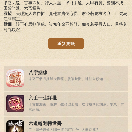
求官未達、官事不利、行人未至、求財未遂、六甲有災、婚姻不成、
田蠶半熟、六畜損失。
謀望
：天理於人豈在忙、見他富貴便心慌、君今若要求名利、且去烏
江問霸王。
婚姻
：眼下心思欲便成、豈知年命不相登、如今若要尋人口、且待黃
河九度澄。
重新測籤
八字姻緣
未來三個月姻緣大揭秘，脫單時間、地點全預知
六壬一生詳批
千古預測術，破解一生命理玄機，給你最準的姻緣、事業、財
富建議。
六道輪迴轉世書
你上輩子曾落入哪一道？註定今生大器晚成?