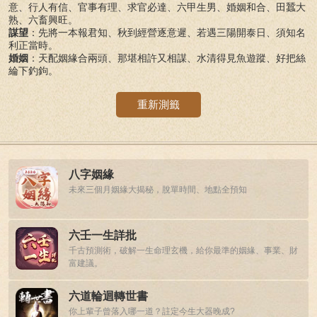
意、行人有信、官事有理、求官必達、六甲生男、婚姻和合、田蠶大
熟、六畜興旺。
謀望
：先將一本報君知、秋到經營逐意遲、若遇三陽開泰日、須知名
利正當時。
婚姻
：天配姻緣合兩頭、那堪相許又相謀、水清得見魚遊蹤、好把絲
綸下釣鉤。
重新測籤
八字姻緣
未來三個月姻緣大揭秘，脫單時間、地點全預知
六壬一生詳批
千古預測術，破解一生命理玄機，給你最準的姻緣、事業、財
富建議。
六道輪迴轉世書
你上輩子曾落入哪一道？註定今生大器晚成?