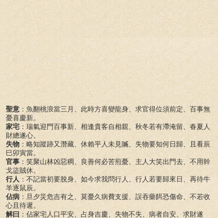
聖意
：魚翻桃浪當三月、此時方喜變龍身、求官得位須前定、百事無
憂喜慶新。
家宅
：瑞氣迎門百事新、相逢貴客自相親、秋冬若有滯淹留、春夏人
財總遂心。
失物
：略知蹤跡又潛藏、休賴平人未見贓、失物要知何日歸、且看辰
巳卯寅當。
官事
：笑聚山林凶惡稠、良善何必苦煎憂、主人大笑出門去、不用幹
戈盜賊休。
行人
：不記當初要脫身、如今求我問行人、行人若要歸來日、再待牛
羊逐鼠辰。
佔病
：旦夕災危吉有之、莫憂久病費支援、誤吞藥餌恐傷命、不若收
心且待遲。
解曰
：佔家宅人口平安、占身吉慶、失物不失、病者自安、求財遂