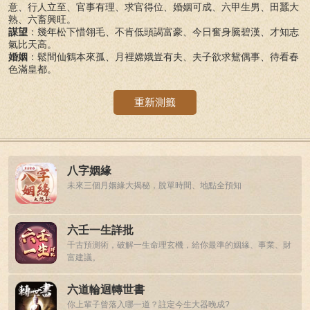
意、行人立至、官事有理、求官得位、婚姻可成、六甲生男、田蠶大
熟、六畜興旺。
謀望
：幾年松下惜翎毛、不肯低頭謁富豪、今日奮身騰碧漢、才知志
氣比天高。
婚姻
：鬆間仙鶴本來孤、月裡嫦娥豈有夫、夫子欲求鴛偶事、待看春
色滿皇都。
重新測籤
八字姻緣
未來三個月姻緣大揭秘，脫單時間、地點全預知
六壬一生詳批
千古預測術，破解一生命理玄機，給你最準的姻緣、事業、財
富建議。
六道輪迴轉世書
你上輩子曾落入哪一道？註定今生大器晚成?