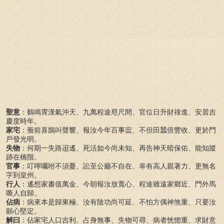
聖意
：鶴鳴霄漢氣沖天、九萬程途咫尺間、官位日升財祿進、安居吉
慶度時年。
家宅
：簷前喜鵲叫聲響、報汝今年百事寍、不但田蠶倍豐收、更於門
戶發光明。
失物
：何期一失路迢遙、死活如今尚未知、再告神天暗保佑、能知蹤
跡在橋階。
官事
：叮嚀囑咐不須憂、訟至公廳不自在、幸有高人親著力、更無名
字到皇州。
行人
：遙想家書值萬金、今朝報汝放寬心、程途雖遠家鄉近、門外馬
嘶人自歸。
佔病
：病來本是歸東極、汝有陰功尚可延、不怕方偶神煞重、只要汝
願心堅定。
解曰
：佔家宅人口吉利、占身無事、失物可尋、病者恍惚重、求財意