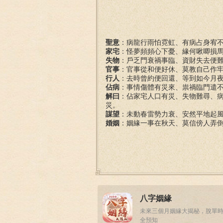
聖意
：病龍行雨怕霓虹、有病占身宥
家宅
：怪夢頻頻心下憂、緣何啾唧損
失物
：戶乏門衰禍事臨、資財失去便
官事
：官事從和便好休、莫教自己作
行人
：去時曾約便回還、等到如今月
佔病
：事情傷體有災來、祟禍臨門遣
解曰
：佔家宅人口有災、失物難尋、
災。
謀望
：未動春雷勢力衰、安然平地起
婚姻
：姻緣一事在秋天、莫信傍人弄
八字姻緣
未來三個月姻緣大揭秘，脫單
全預知