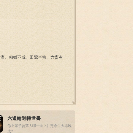
難產、相婚不成、田蠶半熟、六畜有
六道輪迴轉世書
你上輩子曾落入哪一道？註定今生大器晚
成?