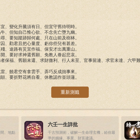
不宜、變化升騰須有日、但宜守舊待明時。
馬牛、但知自己惟心欲、不念先亡墮九幽。
難尋、要知蹤跡歸何處、只在山前及樹林。
牢囚、勸君且把心量度、虧你些兒有甚差。
夜殘、途路有災宜作福、保安才出萬重山。
不開、要好求神還舊願、免教人眷起悲哀。
病者保福、舊願未還、求財微利、行人未至、官事留連、求官未達、六甲
風雷、饒君空有拿雲手、弄巧反成拙事來。
倒顛、要折野花將自看、休教認作並頭蓮。
重新測籤
六壬一生詳批
時間、地點
千古預測術，破解一生命理玄機，給你最
準的姻緣、事業、財富建議。