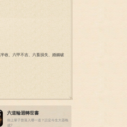
蠶半收、六甲不吉、六畜損失、婚姻破
六道輪迴轉世書
你上輩子曾落入哪一道？註定今生大器晚
成?