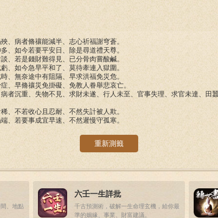
禍殃、病者脩禳能減半、志心祈福謝穹蒼。
神多、如今若要平安日、除是尋道禮天尊。
肯談、若是錢財難得見、已分骨肉嘗酸鹹。
成虧、如今急早平和了、莫待牽連入獄圍。
此時、無奈途中有阻隔、早求洪福免災危。
骨症、早脩禳災免掛礙、免教人眷舉悲哀亡。
、病者沉重、失物不見、求財未遂、行人未至、官事失理、求官未達、田
者稀、不若收心且忍耐、不然失計被人欺。
禍端、若要事成宜早速、不然遲慢守孤寒。
重新測籤
六壬一生詳批
時間、地點
千古預測術，破解一生命理玄機，給你最
準的姻緣、事業、財富建議。