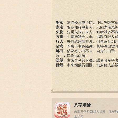
聖意
：眾昀侵月事須防、小口災臨主
家宅
：陰眷頻災事若何、只因家宅鬼
失物
：分明失物在東方、知者雖多不
官事
：小事無端弄是非、卻教有理反
行人
：去時急速轉時遲、何事遷延到
佔病
：昀宸不順禍臨身、莫待淹留變
解曰
：佔家宅小口不吉、自身防口舌
敗、人口作福保禳。
謀望
：古來名利與兵機、謀者雖多得
婚姻
：本來姻偶得團圓、無奈傍人起
八字姻緣
未來三個月姻緣大揭秘，脫單
全預知