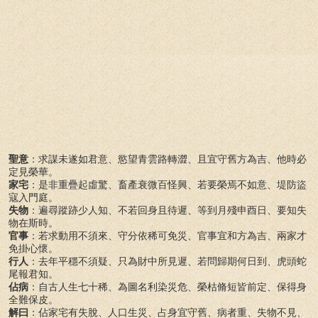
聖意
：求謀未遂如君意、慾望青雲路轉澀、且宜守舊方為吉、他時必
定見榮華。
家宅
：是非重疊起虛驚、畜產衰微百怪興、若要榮焉不如意、堤防盜
寇入門庭。
失物
：遍尋蹤跡少人知、不若回身且待遲、等到月殘申酉日、要知失
物在斯時。
官事
：若求動用不須來、守分依稀可免災、官事宜和方為吉、兩家才
免掛心懷。
行人
：去年平穩不須疑、只為財中所見遲、若問歸期何日到、虎頭蛇
尾報君知。
佔病
：自古人生七十稀、為圖名利染災危、榮枯脩短皆前定、保得身
全難保皮。
解曰
：佔家宅有失脫、人口生災、占身宜守舊、病者重、失物不見、