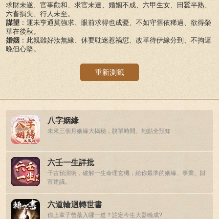
求財未遂、官事勸和、求官未達、婚姻不成、六甲生女、田蠶半熟、
六畜損失、行人未至。
謀望
：運未亨通莫強求、眼前求得也成憂、不如守舊依稀過、欲得榮
華在後秋。
婚姻
：此親雖好汝無緣、休要耽迷惹禍愆、改革待伊緣分到、不拘遲
晚但心堅。
重新測籤
八字姻緣
未來三個月姻緣大揭秘，脫單時間、地點全預知
六壬一生詳批
千古預測術，破解一生命理玄機，給你最準的姻緣、事業、財
富建議。
六道輪迴轉世書
你上輩子曾落入哪一道？註定今生大器晚成?