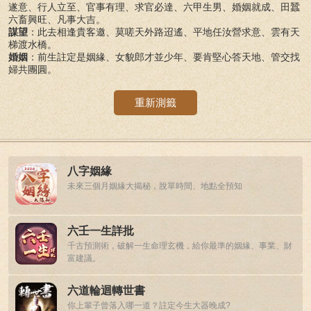
遂意、行人立至、官事有理、求官必達、六甲生男、婚姻就成、田蠶
六畜興旺、凡事大吉。
謀望
：此去相逢貴客邀、莫嗟天外路迢遙、平地任汝營求意、雲有天
梯渡水橋。
婚姻
：前生註定是姻緣、女貌郎才並少年、要肯堅心答天地、管交找
婦共團圓。
重新測籤
八字姻緣
未來三個月姻緣大揭秘，脫單時間、地點全預知
六壬一生詳批
千古預測術，破解一生命理玄機，給你最準的姻緣、事業、財
富建議。
六道輪迴轉世書
你上輩子曾落入哪一道？註定今生大器晚成?