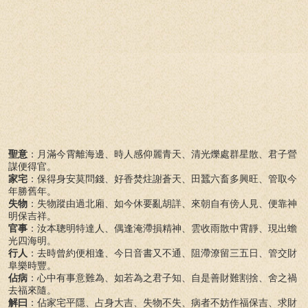
聖意
：月滿今霄離海邊、時人感仰麗青天、清光爍處群星散、君子營
謀便得官。
家宅
：保得身安莫問錢、好香焚炷謝蒼天、田蠶六畜多興旺、管取今
年勝舊年。
失物
：失物蹤由過北廂、如今休要亂胡詳、來朝自有傍人見、便靠神
明保吉祥。
官事
：汝本聰明特達人、偶逢淹滯損精神、雲收雨散中霄靜、現出蟾
光四海明。
行人
：去時曾約便相逢、今日音書又不通、阻滯潦留三五日、管交財
阜樂時豐。
佔病
：心中有事意難為、如若為之君子知、自是善財難割捨、舍之禍
去福來隨。
解曰
：佔家宅平隱、占身大吉、失物不失、病者不妨作福保吉、求財