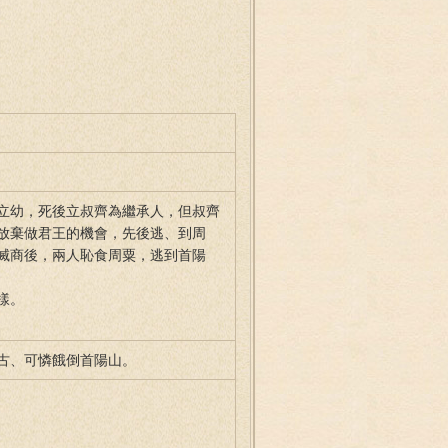
立幼，死後立叔齊為繼承人，但叔齊
放棄做君王的機會，先後逃、到周
滅商後，兩人恥食周粟，逃到首陽
樣。
古、可憐餓倒首陽山。