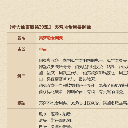
【黃大仙靈籤第39籤】 夷齊恥食周粟解籤
簽名
夷齊恥食周粟
吉凶
中吉
伯夷與叔齊，商朝孤竹君的兩個兒子。孤竹君廢長
卻堅決要讓給哥哥，伯夷也拒絕接受，結果，兩人
國，後來，周武王代紂，伯夷叔齊叩馬諫阻，周王
解曰
山，采薇蕨野草充飢，最終餓死。
伯夷叔齊一向都被知識份子崇拜，為高尚節氣的榜
但求得此籤者，卻屬於吉中有凶，有失運的隱憂。
籤語
夷齊不忍食周粟、兄弟心甘採蕨餐、讓國名應垂萬
風水：運滯未能發。
遺失：難得回原物。
自身：失運恐難辛。