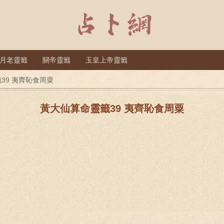
月老靈籤
關帝靈籤
玉皇上帝靈籤
39 夷齊恥食周粟
黃大仙算命靈籤39 夷齊恥食周粟