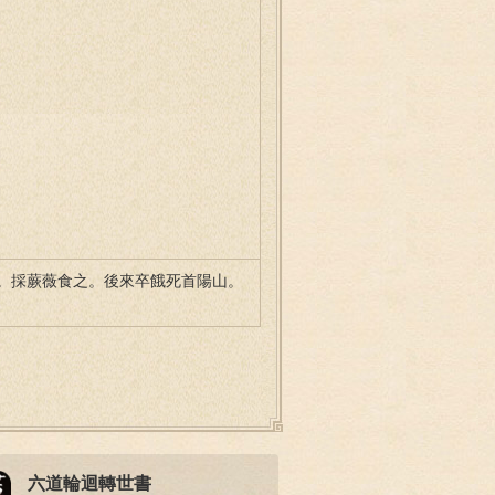
。採蕨薇食之。後來卒餓死首陽山。
六道輪迴轉世書