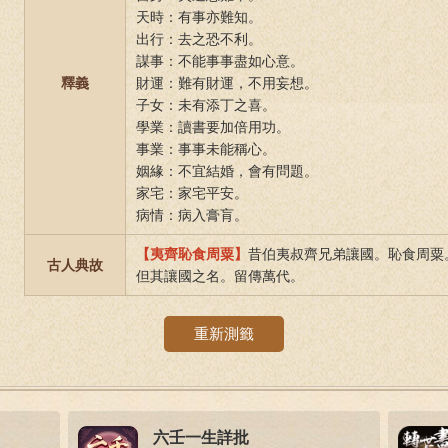
天時：有事亦難知。
出行：去之恐不利。
謀事：不能事事盡如心意。
釋義
財運：難有財運，不用妄想。
子女：未有添丁之喜。
學業：讀書要加倍用功。
事業：事事未能稱心。
姻緣：不宜結婚，會有問題。
家宅：家宅平安。
病情：病入膏肓。
【夷齊恥食周粟】
昔伯夷叔齊兄弟讓國。恥食周粟
古人典故
但其讓國之名。留傳萬代。
重新測籤
六壬一生詳批