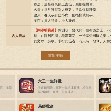
移居：這是移民的上吉籤，應把握機會。
名譽：常常獲得別人尊敬，常常保持謙卑。
健康：春天或有些小病，但很快就無事。
友誼：貴人特多，小人難侵。
【陶淵明賞菊】
陶淵明，晉代的一位有識之士，不
古人典故
福，在隱居四周，種滿菊花，一邊享受田園之樂，
的文章、詩歌。求得此籤者，有天時、地利、人和
重新測籤
六壬一生詳批
時間、地點
千古預測術，破解一生命理玄機，給你最
準的姻緣、事業、財富建議。
易經批命