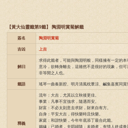
【黃大仙靈籤第9籤】 陶淵明賞菊解籤
簽名
陶淵明賞菊
吉凶
上吉
求得此籤者，可能與陶淵明般，同樣擁有一定的本
解曰
意冷，欲轉身離去，這雖然不是很好的現象，但可
非等閒之人也。
籤語
瑤琴一曲奏新腔、明月清風枕蕈涼、鹹集嘉賓同賞
流年：大吉，尤其以立秋後更佳。
事業：凡事不宜強求，隨遇而安。
財富：不必太刻意去求財，財來自有方。
自身：平安大吉，得快樂時且快樂。
家庭：和諧快樂，今年年底添丁最合此籤。
釋義
姻緣：已婚者，夫唱婦隨；未婚者，有情人終成眷