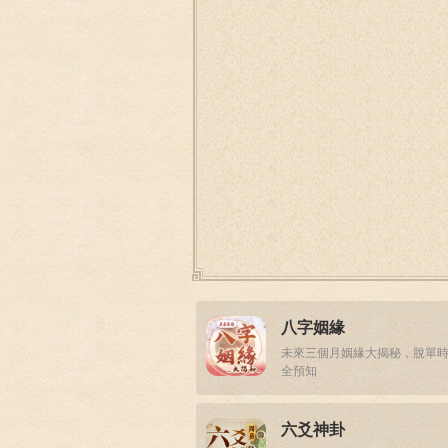
八字姻緣
未來三個月姻緣大揭秘，脫單
全預知
六爻神卦