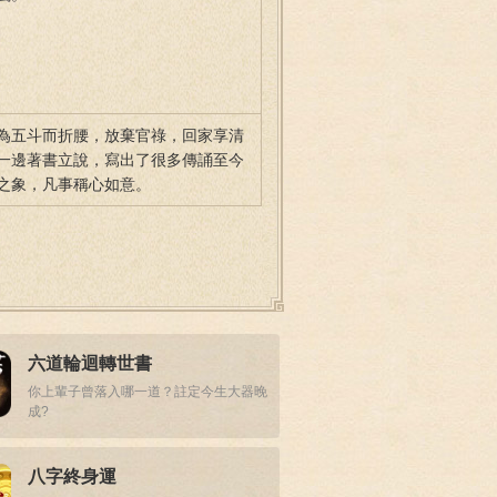
為五斗而折腰，放棄官祿，回家享清
一邊著書立說，寫出了很多傳誦至今
之象，凡事稱心如意。
六道輪迴轉世書
你上輩子曾落入哪一道？註定今生大器晚
成?
八字終身運