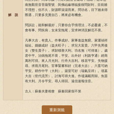
南無觀世音菩薩聖號 . 與佛結緣增福接祿問財利，目前雖
不理想，但不久，財源即滾滾而來。問功名，目下雖未得
解 說
際遇，只要多充實自己，將來必有機會。
問訴訟，能和解最好，只要你合乎情理法，不必憂慮，不
會有事。問疾病，女未安拖尾，宜求神消災解厄不畏。
凡事大吉，有貴人。作事成好。家事進益無窮。家運禎祥
福祉。婚姻成好（益夫旺子）。求兒大富貴。六甲先男後
女（雙生貴子）。求財積善大利。功名無（可得進）。歲
君中平。治病拖尾不畏，平安。出外好（利路亨通）經商
萬利可得。來人月光到。行舟大吉利。移居平安。失物援
尋。求雨月尾到。官事緊審和好（完者大吉）。六畜可納
平安。耕作中平（大利）。築室可好（瑞氣呈祥）。墳墓
大吉（世代流芳）。討海可得大進。作塭滿載而歸。魚苗
有大利。月令平安。尋人得回。遠信速報佳音。
古人：蘇秦夫妻相會 蘇秦回家假不第
重新測籤