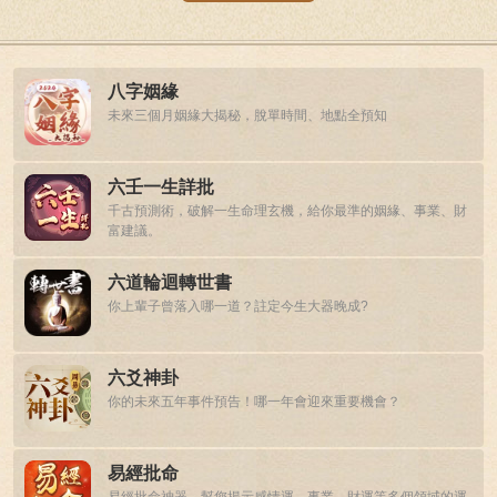
八字姻緣
未來三個月姻緣大揭秘，脫單時間、地點全預知
六壬一生詳批
千古預測術，破解一生命理玄機，給你最準的姻緣、事業、財
富建議。
六道輪迴轉世書
你上輩子曾落入哪一道？註定今生大器晚成?
六爻神卦
你的未來五年事件預告！哪一年會迎來重要機會？
易經批命