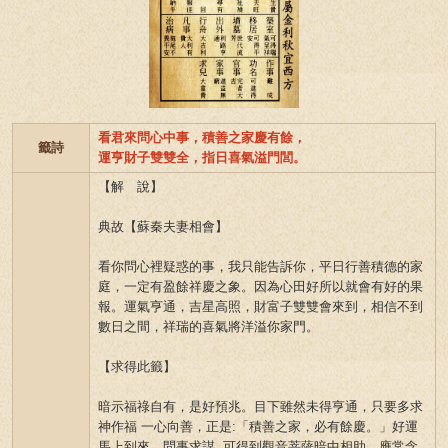
看君來問心中事，積善之家慶有餘，
籤詩
運亨財子雙雙全，指日喜氣溢門閭。
【解 說】
典故【蘇秦夫妻相會】
看你問心裡疑惑的事，我只能告訴你，平日行善積德的家
庭，一定有盈餘祥慶之象。因為心田好所以就會有好的果
報。運氣亨通，吉星高照，財富子雙雙會來到，相信不到
數日之間，祥瑞的喜氣將洋溢你家門。
【求得此籤】
暗示福祿自有，是好預兆。目下雖然未得亨通，只要多求
神作福 一心向善，正是:「積善之家，必有餘慶。」好運
馬上到來。問事求謀 ,可得到觀音菩薩暗中相助，應常念