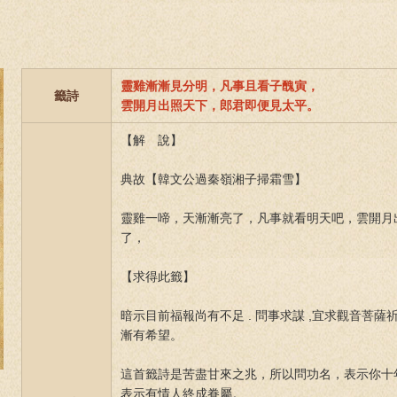
靈雞漸漸見分明，凡事且看子醜寅，
籤詩
雲開月出照天下，郎君即便見太平。
【解 說】
典故【韓文公過秦嶺湘子掃霜雪】
靈雞一啼，天漸漸亮了，凡事就看明天吧，雲開月
了，
【求得此籤】
暗示目前福報尚有不足 . 問事求謀 ,宜求觀音菩薩
漸有希望。
這首籤詩是苦盡甘來之兆，所以問功名，表示你十
表示有情人終成眷屬。