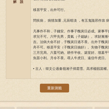
解 說
移居平安，出外可行。
問疾病， 病情加重 ,元辰暗淡 ，有五鬼陰邪作祟
凡事作不和，子錢安。作事子醜寅日必成。家事平
求兒不可。六甲先男，貴氣（子媳缺）。求財漸漸
吉。治病大命不好，子醜寅日過不畏。出外子醜寅
舟不可。移居平安（子醜寅日抽好）。失物子醜寅
三月完局。六畜可納。耕作半收。築室好。墳墓平
魚苗小利。月令不畏。尋人牛虎日。遠信牛虎日。
• 古人：韓文公過秦嶺湘子掃霜雪。高求楊戩當權
重新測籤