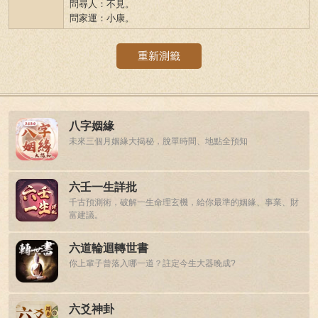
問尋人：不見。
問家運：小康。
重新測籤
八字姻緣
未來三個月姻緣大揭秘，脫單時間、地點全預知
六壬一生詳批
千古預測術，破解一生命理玄機，給你最準的姻緣、事業、財
富建議。
六道輪迴轉世書
你上輩子曾落入哪一道？註定今生大器晚成?
六爻神卦