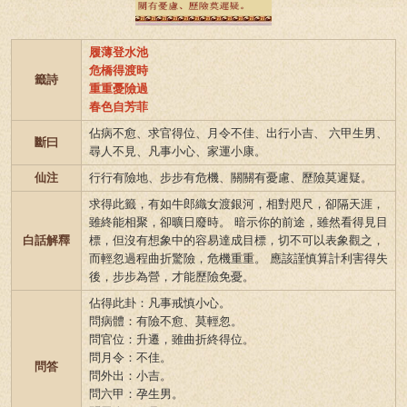
履薄登水池
危橋得渡時
籤詩
重重憂險過
春色自芳菲
佔病不愈、求官得位、月令不佳、出行小吉、 六甲生男、
斷曰
尋人不見、凡事小心、家運小康。
仙注
行行有險地、步步有危機、關關有憂慮、歷險莫遲疑。
求得此籤，有如牛郎織女渡銀河，相對咫尺，卻隔天涯，
雖終能相聚，卻曠日廢時。 暗示你的前途，雖然看得見目
白話解釋
標，但沒有想象中的容易達成目標，切不可以表象觀之，
而輕忽過程曲折驚險，危機重重。 應該謹慎算計利害得失
後，步步為營，才能歷險免憂。
佔得此卦：凡事戒慎小心。
問病體：有險不愈、莫輕忽。
問官位：升遷，雖曲折終得位。
問月令：不佳。
問答
問外出：小吉。
問六甲：孕生男。