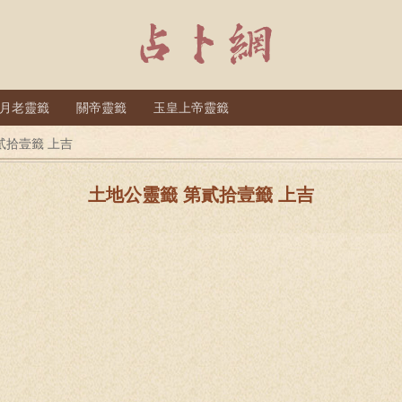
月老靈籤
關帝靈籤
玉皇上帝靈籤
貳拾壹籤 上吉
土地公靈籤 第貳拾壹籤 上吉