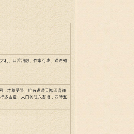
財大利、口舌消散、作事可成、運途如
困，才華受限，唯有遨遊天際四處翱
遠行多吉慶，人口興旺六畜增，四時五