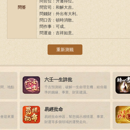
問官位：升遷得位。
問答
問官司：和解大吉。
問錢財：外出有大利。
問口舌：頓時消散。
問作事：可成。
問運途：吉祥如意。
重新測籤
六壬一生詳批
時間、地點
千古預測術，破解一生命理玄機，給你最
準的姻緣、事業、財富建議。
易經批命
年會迎來重
易經批命神器，幫您揭示感情運、事業、
財運等多個領域的運勢走向。