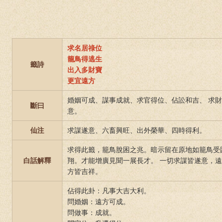
求名居祿位
籠鳥得逃生
籤詩
出入多財寶
更宜遠方
婚姻可成、謀事成就、求官得位、佔訟和吉、 求
斷曰
意。
仙注
求謀遂意、六畜興旺、出外榮華、四時得利。
求得此籤，籠鳥脫困之兆。暗示留在原地如籠鳥受
白話解釋
翔。才能增廣見聞一展長才。 一切求謀皆遂意，
方皆吉祥。
佔得此卦：凡事大吉大利。
問婚姻：遠方可成。
問做事：成就。