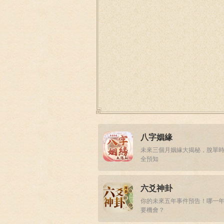
八字姻緣
未來三個月姻緣大揭秘，脫單
全預知
六爻神卦
你的未來五年事件預告！哪一
要機會？