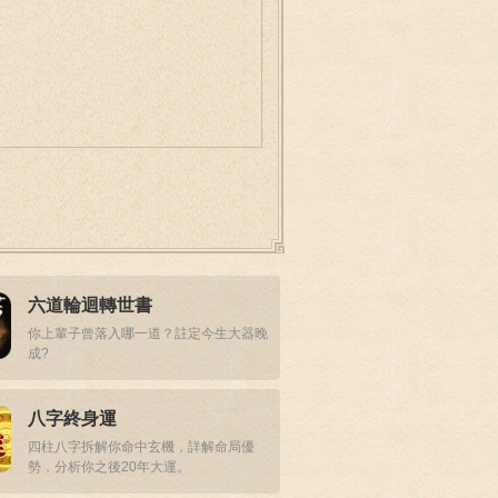
六道輪迴轉世書
你上輩子曾落入哪一道？註定今生大器晚
成?
八字終身運
四柱八字拆解你命中玄機，詳解命局優
勢，分析你之後20年大運。