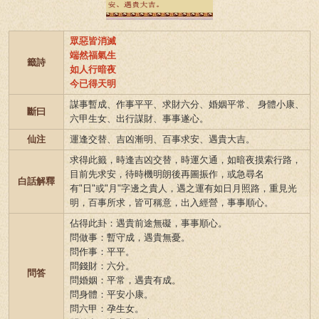
眾惡皆消滅
端然福氣生
籤詩
如人行暗夜
今已得天明
謀事暫成、作事平平、求財六分、婚姻平常、 身體小康、
斷曰
六甲生女、出行謀財、事事遂心。
仙注
運逢交替、吉凶漸明、百事求安、遇貴大吉。
求得此籤，時逢吉凶交替，時運欠通，如暗夜摸索行路，
目前先求安，待時機明朗後再圖振作，或急尋名
白話解釋
有"日"或"月"字邊之貴人，遇之運有如日月照路，重見光
明，百事所求，皆可稱意，出入經營，事事順心。
佔得此卦：遇貴前途無礙，事事順心。
問做事：暫守成，遇貴無憂。
問作事：平平。
問錢財：六分。
問答
問婚姻：平常，遇貴有成。
問身體：平安小康。
問六甲：孕生女。