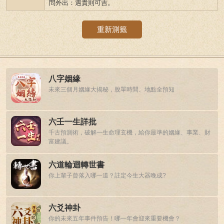
問外出：遇貴則可吉。
重新測籤
八字姻緣
未來三個月姻緣大揭秘，脫單時間、地點全預知
六壬一生詳批
千古預測術，破解一生命理玄機，給你最準的姻緣、事業、財
富建議。
六道輪迴轉世書
你上輩子曾落入哪一道？註定今生大器晚成?
六爻神卦
你的未來五年事件預告！哪一年會迎來重要機會？