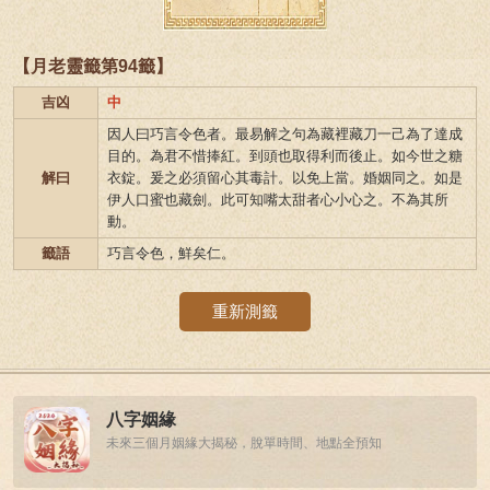
【月老靈籤第94籤】
吉凶
中
因人曰巧言令色者。最易解之句為藏裡藏刀一己為了達成
目的。為君不惜捧紅。到頭也取得利而後止。如今世之糖
解曰
衣錠。爰之必須留心其毒計。以免上當。婚姻同之。如是
伊人口蜜也藏劍。此可知嘴太甜者心小心之。不為其所
動。
籤語
巧言令色，鮮矣仁。
重新測籤
八字姻緣
未來三個月姻緣大揭秘，脫單時間、地點全預知