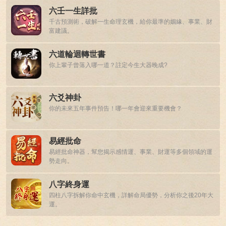
六壬一生詳批
千古預測術，破解一生命理玄機，給你最準的姻緣、事業、財
富建議。
六道輪迴轉世書
你上輩子曾落入哪一道？註定今生大器晚成?
六爻神卦
你的未來五年事件預告！哪一年會迎來重要機會？
易經批命
易經批命神器，幫您揭示感情運、事業、財運等多個領域的運
勢走向。
八字終身運
四柱八字拆解你命中玄機，詳解命局優勢，分析你之後20年大
運。