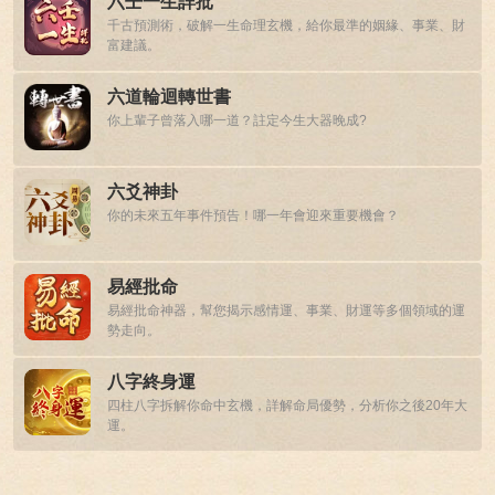
六壬一生詳批
千古預測術，破解一生命理玄機，給你最準的姻緣、事業、財
富建議。
六道輪迴轉世書
你上輩子曾落入哪一道？註定今生大器晚成?
六爻神卦
你的未來五年事件預告！哪一年會迎來重要機會？
易經批命
易經批命神器，幫您揭示感情運、事業、財運等多個領域的運
勢走向。
八字終身運
四柱八字拆解你命中玄機，詳解命局優勢，分析你之後20年大
運。