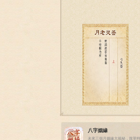
八字姻緣
未來三個月姻緣大揭秘，脫單