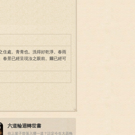
之住處。青青也。洗得好乾淨。春雨
。春景已經呈現汝之眼前。爾已經可
六道輪迴轉世書
你上輩子曾落入哪一道？註定今生大器晚