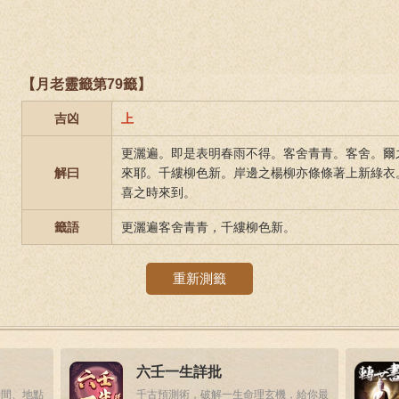
【月老靈籤第79籤】
吉凶
上
更灑遍。即是表明春雨不得。客舍青青。客舍。爾
解曰
來耶。千縷柳色新。岸邊之楊柳亦條條著上新綠衣
喜之時來到。
籤語
更灑遍客舍青青，千縷柳色新。
重新測籤
六壬一生詳批
時間、地點
千古預測術，破解一生命理玄機，給你最