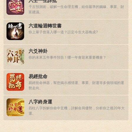
六壬一生詳批
千古預測術，破解一生命理玄機，給你最準的姻緣、事業、財
富建議。
六道輪迴轉世書
你上輩子曾落入哪一道？註定今生大器晚成?
六爻神卦
你的未來五年事件預告！哪一年會迎來重要機會？
易經批命
易經批命神器，幫您揭示感情運、事業、財運等多個領域的運
勢走向。
八字終身運
四柱八字拆解你命中玄機，詳解命局優勢，分析你之後20年大
運。