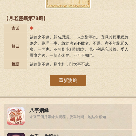
【月老靈籤第78籤】
吉凶
中
欲速之不達。顧名思議。一人之辦事也。宜見其輕重緩急
為之。為理一事。急於功者必敗者。不過。亦不能拖延久
解曰
矣。一面也。不可見小利則趨之。見小利易忘其義。受人
厭棄之後。一切皆休矣。不可不知也。
籤語
欲速則不達。見小利，則大事不成。
重新測籤
八字姻緣
未來三個月姻緣大揭秘，脫單時間、地點全預知