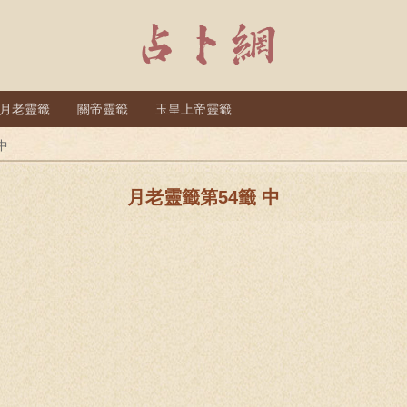
月老靈籤
關帝靈籤
玉皇上帝靈籤
中
月老靈籤第54籤 中