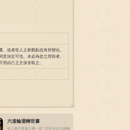
遷。或者世人之新觀點也有所變化。
同意決定可也。未必為從之而毀者。
可用自己之主張舍取之。
六道輪迴轉世書
你上輩子曾落入哪一道？註定今生大器晚