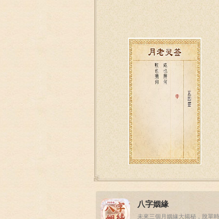
八字姻緣
未來三個月姻緣大揭秘，脫單