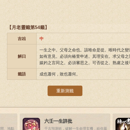
【月老靈籤第54籤】
吉凶
中
一生之中。父母之命也。該唯命是從。唯時代之變
解曰
如有意見。必須向椿萱申述。其理安在。求父母之
媒妁之言同之。必須審思之。可否從之。熟慮之後
籤語
成也蕭何，敗也蕭何。
重新測籤
六壬一生詳批
時間、地點
千古預測術，破解一生命理玄機，給你最