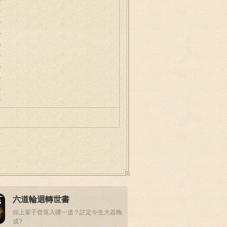
。
。
。
。
。
。
。
。
。
六道輪迴轉世書
你上輩子曾落入哪一道？註定今生大器晚
成?