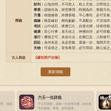
財利：
心地光明，不可欺人，欺人天知，立即現之
事業：
謹慎作為，研究事理，時潮為尚，掌握方向
升遷：
積德修善，終獲善報，平心養性，必可安泰
釋義
姻緣：
雖是緣好，兩性齟齬，不易配合，不宜強求
考試：
山中頑石，琢磨已久，自發光輝，珍惜些順
健康：
良心行事，老天佑之，神佛扶持，必可痊癒
遠行：
審慎之可，未必出去，在鄉已足，入秋後可
訴訟：
為何未息，未必意氣，退後一步，海闊天空
失物：
可追尋之，皆有希望，必可尋回，耐心追之
古人典故
【繆彤閉戶自撾】
重新測籤
六壬一生詳批
時間、地點
千古預測術，破解一生命理玄機，給你最
準的姻緣、事業、財富建議。