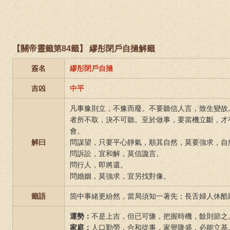
【關帝靈籤第84籤】 繆彤閉戶自撾解籤
簽名
繆彤閉戶自撾
吉凶
中平
凡事豫則立，不豫而廢。不要聽信人言，致生變故
者所不取，決不可聽。至於做事，要當機立斷，才
會。
解曰
問謀望，只要平心靜氣，順其自然，莫要強求，自
問訴訟，宜和解，莫信讒言。
問行人，即將還。
問婚姻，莫強求，宜另找對像。
籤語
箇中事緒更紛然，當局須知一著先；長舌婦人休酷
運勢：
不是上吉，但已可慊，把握時機，餘則節之
家庭：
人口勤勞，合和從事，家譽隆盛，必能立基