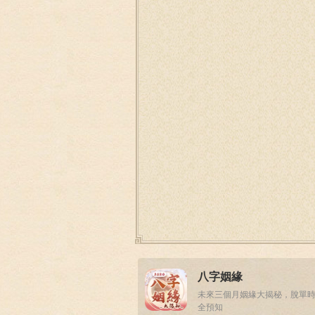
八字姻緣
未來三個月姻緣大揭秘，脫單
全預知