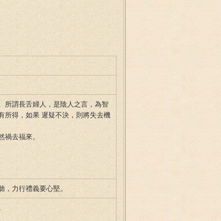
。所謂長舌婦人，是陰人之言，為智
有所得，如果 遲疑不決，則將失去機
然禍去福來。
聽，力行禮義要心堅。
。
。