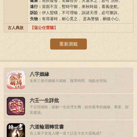
健康：
舊疾復發，名醫在旁，火速求之，必可 治痊。
遠行：
當面不宜，暫時守鄉，來秋時屆，看風使舵。
訴訟：
伊人蠻橫，不可理喻，訴諸天理，必可勝訴。
失物：
有尋著時，耐心覓之， 是為警惕，嗣後小心。
古人典故
【寇公任雷陽】
重新測籤
八字姻緣
未來三個月姻緣大揭秘，脫單時間、地點全預知
六壬一生詳批
千古預測術，破解一生命理玄機，給你最準的姻緣、事業、財
富建議。
六道輪迴轉世書
你上輩子曾落入哪一道？註定今生大器晚成?