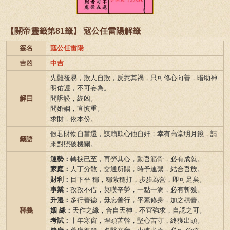
【關帝靈籤第81籤】 寇公任雷陽解籤
簽名
寇公任雷陽
吉凶
中吉
先難後易，欺人自欺，反惹其禍，只可修心向善，暗助神
明佑護，不可妄為。
解曰
問訴訟，終凶。
問婚姻，宜慎重。
求財，依本份。
假君財物自當還，謀賴欺心他自奸；幸有高堂明月鏡，請
籤語
來對照破機關。
運勢：
轉捩已至，再勞其心，動吾筋骨，必有成就。
家庭：
人丁分散，交通所賜，時予連繫，結合吾族。
財利：
目下平 穩，穩紮穩打，步步為營，即可足矣。
事業：
孜孜不借，莫嘆辛勞，一點一滴，必有斬獲。
升遷：
多行善德，毋忘善行，平素修身，加之積善。
釋義
姻 緣：
天作之緣，合自天神，不宜強求，自認之可。
考試：
十年寒窗，埋頭苦幹，堅心苦守，終獲出頭。