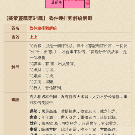
【關帝靈籤第64籤】 魯仲連排難解紛解籤
簽名
魯仲連排難解紛
吉凶
上上
問合夥，那是一個好兆頭。但不可忘記籤詩所言，一切要
“公”平，要“協”力，才會事半功倍。“管飽分金”的故事，是
一個模範。
問謀事，有 望，出入皆宜。
解曰
問求財，可得。
問婚姻，可成。
問疾病，得醫。
問行人，音信將到。
吉人相遇本合同，況有持謀天水翁；人力不勞公論協，事
籤語
成功倍笑談中。
運勢：
居最高峰，唯惜福也，得意忘形，戒之記之。
家庭：
年年添丁，世人訝之，爾修者也，珍惜此福。
財利：
無所欲 為，押之得之，時運屆至，宜儲蓄之。
事業：
吸四方財，此時正當，惟不可貪，方能保住。