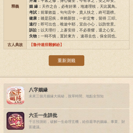
升遷：
平素之修，身心健全，今有享之，受之即安。
釋義
姻 緣：
天作之合，必有好果，地連理枝，天比翼鳥。
考試：
前輩效益，句句言中，貴人扶之，終可題榜。
健康：
雖是惡疾，幸賴新技，一針定奪，留得 三叩。
遠行：
即可出也，唯途中耶，宜自小心，以防世景。
訴訟：
以天理行，上蒼安排，不必畏懼，退之心安。
失物：
一時不慎，置於東方， 速尋去也，保全回也。
古人典故
【魯仲連排難解紛】
重新測籤
八字姻緣
未來三個月姻緣大揭秘，脫單時間、地點全預知
六壬一生詳批
千古預測術，破解一生命理玄機，給你最準的姻緣、事業、財
富建議。