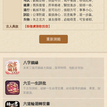
考試：
數載企盼，傍題今日，曷不雀躍，珍惜此舉。
健康：
舊疾復發，所幸賴者，醫技進步，留得一命。
遠行：
氣候不順，豈可出行，俟順方可，事事小心。
訴訟：
公薄對庭，最損身心，叵意氣爭，退一步贏。
失物：
失之北方，速去搜尋，必能尋覓，可安者耶。
古人典故
【祭徵虜雅歌投壺】
重新測籤
八字姻緣
未來三個月姻緣大揭秘，脫單時間、地點全預知
六壬一生詳批
千古預測術，破解一生命理玄機，給你最準的姻緣、事業、財
富建議。
六道輪迴轉世書