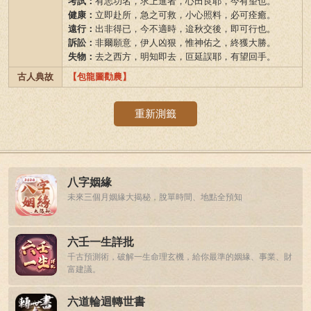
考試：
有志功名，求上進者，心田良耶，今有望也。
健康：
立即赴所，急之可救，小心照料，必可痊癒。
遠行：
出非得已，今不適時，迨秋交後，即可行也。
訴訟：
非爾願意，伊人凶狠，惟神佑之，終獲大勝。
失物：
去之西方，明知即去，叵延誤耶，有望回手。
古人典故
【包龍圖勸農】
重新測籤
八字姻緣
未來三個月姻緣大揭秘，脫單時間、地點全預知
六壬一生詳批
千古預測術，破解一生命理玄機，給你最準的姻緣、事業、財
富建議。
六道輪迴轉世書