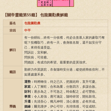
【關帝靈籤第55籤】 包龍圖勸農解籤
簽名
包龍圖勸農
吉凶
中平
有一份耕耘，終有一分收穫，何必去羨慕人家的豪取巧奪
呢？投機取巧，終有一天，會身敗名裂，還不如安分守
己，來得長遠受益。
解曰
問訴訟，宜和解。
問疾病，可痊癒。
問婚談，有成功的希望。最重要的是莫強求。
勤耕力作莫蹉跎，衣食隨時安分過；縱使經商收倍利，不
籤語
如逐歲廩禾多。
運勢：
時將轉佳，待之已久，把握此時，直升可慶。
家庭：
人丁漸旺，合和為重，分散四方，多謀合族。
財利：
逐步為之，不可急之，時命配之，必可豐收。
事業：
令人差強，應可滿足，隨時研習，開拓新境。
升遷：
先清吾心，獨凡神明，清心寡慾，必有所成。
釋義
姻緣：
爾見踵伊，伊心可印，先培情感，可促成耶。