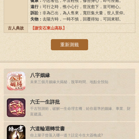
健康：
小恙者也，不宜輕視，修吾身心，即可痊癒。
遠行：
可行之時，惟小心行，世況愈下，豈可輕心。
訴訟：
非為己出，為人售來，寬巨集大量，世人景仰。
失物：
去陽方時，一時不慎，回覆得知，可回來耶。
古人典故
【謝安石東山高臥】
重新測籤
八字姻緣
未來三個月姻緣大揭秘，脫單時間、地點全預知
六壬一生詳批
千古預測術，破解一生命理玄機，給你最準的姻緣、事業、財
富建議。
六道輪迴轉世書
你上輩子曾落入哪一道？註定今生大器晚成?