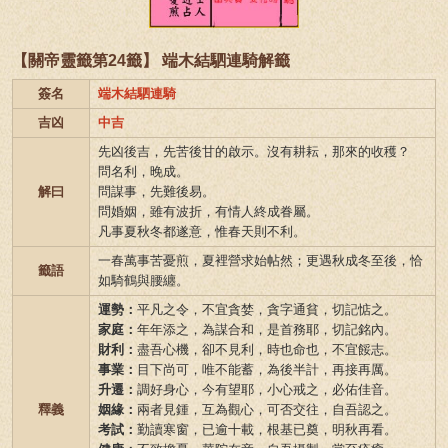
【關帝靈籤第24籤】 端木結駟連騎解籤
簽名
端木結駟連騎
吉凶
中吉
先凶後吉，先苦後甘的啟示。沒有耕耘，那來的收穫？
問名利，晚成。
解曰
問謀事，先難後易。
問婚姻，雖有波折，有情人終成眷屬。
凡事夏秋冬都遂意，惟春天則不利。
一春萬事苦憂煎，夏裡營求始帖然；更遇秋成冬至後，恰
籤語
如騎鶴與腰纏。
運勢：
平凡之令，不宜貪婪，貪字通貧，切記惦之。
家庭：
年年添之，為謀合和，是首務耶，切記銘內。
財利：
盡吾心機，卻不見利，時也命也，不宜餒志。
事業：
目下尚可，唯不能蓄，為後半計，再接再厲。
升遷：
調好身心，今有望耶，小心戒之，必佑佳音。
釋義
姻緣：
兩者見鍾，互為觀心，可否交往，自吾認之。
考試：
勤讀寒窗，已逾十載，根基已奠，明秋再看。