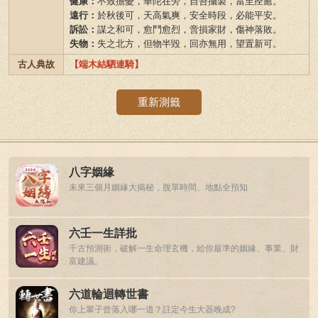
健康：
不致擔憂，華陀在旁，自吾攝製，當至痊癒。
遠行：
於秋後可，天高氣爽，安全時段，必能平安。
訴訟：
謀之和可，愈鬥愈烈，啻損家財，傷神落敗。
失物：
失之北方，但物半毀，回亦無用，望置新可。
古人典故
【端木結駟連騎】
重新測籤
八字姻緣
未來三個月姻緣大揭秘，脫單時間、地點全預知
六壬一生詳批
千古預測術，破解一生命理玄機，給你最準的姻緣、事業、財
富建議。
六道輪迴轉世書
你上輩子曾落入哪一道？註定今生大器晚成?