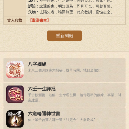
遠行：
不合時也，行之途中，恐遇災厄，居家可也。
訴訟：
訟通凶也，明知叵為，即和可也，可趁百萬。
失物：
去陽失者，唯回無望，此次教訓，宜惦志之。
古人典故
【殷浩書空】
重新測籤
八字姻緣
未來三個月姻緣大揭秘，脫單時間、地點全預知
六壬一生詳批
千古預測術，破解一生命理玄機，給你最準的姻緣、事業、財
富建議。
六道輪迴轉世書
你上輩子曾落入哪一道？註定今生大器晚成?