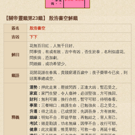
【關帝靈籤第23籤】 殷浩書空解籤
簽名
殷浩書空
吉凶
下下
花無百日紅，人無千日好。
問事情，有成有敗，吉中有凶，否生於泰，名利似虛花。
解曰
問疾病，恐加劇。
問婚姻，成功希望少。
花開花謝在春風，貴賤窮通百歲中；羨子榮華今已矣，到
籤語
頭萬事總成空。
運勢：
押此走東，壓彼閃西，正逢大凶，暫忍受之。
家庭：
家門生變，令人傷神，必須堅強，方可挽回。
財利：
無利可圖，換行亦然，暫守可耶，待明春看。
事業：
三餐蝴口，維護生命，已勉強矣，忍之受之。
升遷：
得之流去，已成慣習，先調吾身，方有效歟。
釋義
姻緣：
明知不合，即趁早散，再勉結之，害人害己。
考試：
雖是勤讀，功名無緣，因學不合，改行可耶。
健康：
此次嚴重，惟覓華陀，可救一命，再延十載。