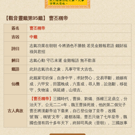
【觀音靈籤第95籤】 曹丕稱帝
簽名
曹丕稱帝
吉凶
中籤
志氣功業在朝朝 今將酒色不勝饒 若見金雞報君語 錢財福
詩曰
祿與君招
解曰
志氣心動 守己未遲 金雞報語 無不歡喜
籤語
此卦志氣功名之象，凡事守常大吉也。
此籤家宅祈保，自身中平，求財勞心，交易早斷，婚姻有
仙機
成，六甲安，田蠶晚成，六畜成，尋人難，訟急斷，移徙
守，失物遠，病延纏，山墳吉。
【曹丕稱帝】
三國時代，曹操、劉備、孫權三足鼎立，分
治天下。公元二二○年，魏王曹操死後，他的第二個兒子
古人典故
曹丕將漢獻帝迫下臺來，自己登位做了皇帝，改國
號‘魏’，稱號‘文帝’，建都洛陽。曹丕只做了七年皇帝，魏
國也僅有四十多年天下，終歸司馬炎（晉朝）。三國故事