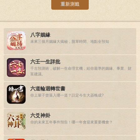
重新測籤
八字姻緣
未來三個月姻緣大揭秘，脫單時間、地點全預知
六壬一生詳批
千古預測術，破解一生命理玄機，給你最準的姻緣、事業、財
富建議。
六道輪迴轉世書
你上輩子曾落入哪一道？註定今生大器晚成?
六爻神卦
你的未來五年事件預告！哪一年會迎來重要機會？