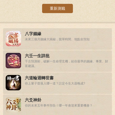
重新測籤
八字姻緣
未來三個月姻緣大揭秘，脫單時間、地點全預知
六壬一生詳批
千古預測術，破解一生命理玄機，給你最準的姻緣、事業、財
富建議。
六道輪迴轉世書
你上輩子曾落入哪一道？註定今生大器晚成?
六爻神卦
你的未來五年事件預告！哪一年會迎來重要機會？