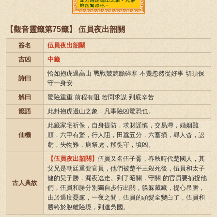
【觀音靈籤第75籤】 伍員夜出韶關
簽名
伍員夜出韶關
吉凶
中籤
恰如抱虎過高山 戰戰兢兢膽碎寒 不覺忽然從好事 切須保
詩曰
守一身安
解曰
驚險重重 前程有阻 若問求謀 到底辛苦
籤語
此卦抱虎過山之象，凡事險凶驚恐也。
此籤家宅祈保，自身提防，求財謹慎，交易滯，婚姻難
仙機
順，六甲有驚，行人阻，田蠶五分，六畜損，尋人杳，訟
虧，失物難，病祭虎，移徙守，墳凶。
【伍員夜出韶關】
伍員又名伍子胥，春秋時代楚國人，其
父兄是朝廷重要官員，他們被楚平王殺死後，伍員和太子
健的兒子勝，漏夜逃走。到了昭關，守關 的官員要捕捉他
古人典故
們，伍員和勝分別獨自步行出關，躲躲藏藏，提心吊膽，
由於過度憂慮，一夜之間，伍員的頭髮全變白了，伍員和
勝終於脫離險境，到達吳國。