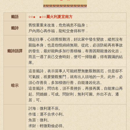
籤語
○○● ●○○屬火利夏宜南方
舊恨重重未改進，危危禍患不臨身；
籤詩
戶內用心再作福，龍蛇交會得和平．
憶起往事，心頭舊恨難消，好比家中發生變故，縱然沒有
親臨本身，也是怨恨綿綿無期。從此，必須防範再有事故
籤詩語譯
的發生，最好能夠多加行善積極，有善因期能逢凶化吉，
而且一遇了辰己交會時刻，便可一掃陰霾，得有圓滿的結
果。
這首籤詩，表示當事人可能經歷無數艱難困厄，但是卻不
可氣餒，祇要樂觀奮鬥，就有出人頭地的一天。此外，必
須心存善良，多加積德行善，自能逢凶化吉。
暗示
這首籤詩，問功名，須不畏挫折，再接再厲，自能東山再
起。問婚姻，可成。問財利，無利可圖。外出不吉。遷
居，可。
討海：微利運不辰。
作塭：運不合求小利。
魚苗：微利。
求財：輕微勤儉必得。