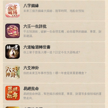
八字姻緣
未來三個月姻緣大揭秘，脫單時間、地點全預知
六壬一生詳批
千古預測術，破解一生命理玄機，給你最準的姻緣、事業、財
富建議。
六道輪迴轉世書
你上輩子曾落入哪一道？註定今生大器晚成?
六爻神卦
你的未來五年事件預告！哪一年會迎來重要機會？
易經批命
易經批命神器，幫您揭示感情運、事業、財運等多個領域的運
勢走向。