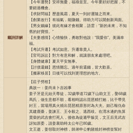
【今年運勢】安祥無憂，福祿並至。今年要好好把握，不
要錯過機會。
【求財問福】歷盡風霜，夏天一到好運隨之而來。
【創業改行】有福氣，能賺錢。得助力可以開創新局面。
【男女姻緣】彼此有緣才會相聚，語雲：“新的未來，不知
舊的好寶惜。”
籤詩詳解
【夫妻感情】心情愉快，勇敢對他說：“我愛你”。美滿幸
福。
【考試升遷】考試如意。升遷靠貴人。
【官司訴訟】對方有意和解，就讓朋友來處理吧。
【身體健康】夏天平安無事。
【討債還錢】恩情難忘。過年前還錢，皆大歡喜。
【搬家移居】日後可以找到更理想的地方。
【莊子劈棺】
典故一：姜尚未卜吉凶事
姜子牙是元始天尊徒，32歲學道72歲下山助文王，娶68歲
馬氏，做生意都不順，看相時認出琵琶精打她，比干帶見
紂王，當場用真火燒出琵琶精原形封為大夫。妲己報仇命
其建鹿臺，姜諫王、王令殺之、逃西歧。在渭水邊釣魚算
賣柴的武吉會打死人，後收為徒遁甲躲災，文王后見武吉
訝知原委，請姜襄助時太公年已80歲。
文王逝，姜領取封神榜，師弟申公豹賭燒封神榜並幫紂