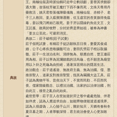
王。南極仙翁及時派仙鶴叼走申公豹頭顱，姜替其求饒卻
遇大難，攻張桂芳被王魔打下四不像而死，文殊天尊用丹
藥救活，姚天君祭落魂陣吸魂魄，南極仙翁、赤精子、老
子三人救回。姜入瘟癀陣遇難，仗玉虛宮的杏黃旗得免瘟
毒，姜以飛刀將妲己殺死。姜子牙以隱線釣魚佐文王，文
王託孤、敗商於牧野，分封於齊是齊始祖，被奉為神書
「姜太公至此」可避邪消災。
典故二：莊子破棺(莊子試妻)
莊子假死試妻，有稱莊子徒訪願執百日喪，妻愛其俊成
婚，公子心疼疾患唯腦髓可治，妻田氏劈莊子棺以取腦
髓。莊子一生淡泊名利、清靜無為、順應自然，楚王邀莊
周為相。莊子以寧為泥瀾嬉戲的活烏龜，也不願意為廟堂
用以卜卦之死龜為由拒絕，過著深居簡出的隱居生活。
政治觀念：莊子逍遙遊、無政府主義、無為治國。儒、墨
推崇聖人，道家反對推崇聖賢，指其為竊國大盜工具。莊
典故
子認為萬物平等。昔堯治天下，不賞而民勸，不罰而民
畏。儒家階級觀念、以禮法治國。法家的以法律治國，刑
自此立，後世之亂自此始矣。
處世哲學：莊子言人在世如遊於羿之彀中處處危險、伴君
如伴虎，認為人應追求自由，如能齊物便能達逍遙境界。
認為人很虛偽，人心險于山川，難於知天，天猶有春秋冬
夏旦暮之期，人者厚貌深情，君主統治會使人心更加敗
壞。