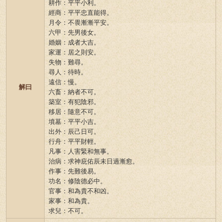
耕作：平平小利。
經商：平平忠直能得。
月令：不畏漸漸平安。
六甲：先男後女。
婚姻：成者大吉。
家運：居之則安。
失物：難尋。
尋人：待時。
遠信：慢。
解曰
六畜：納者不可。
築室：有犯陰邪。
移居：隨意不可。
墳墓：平平小吉。
出外：辰己日可。
行舟：平平財輕。
凡事：人害緊和無事。
治病：求神庇佑辰未日過漸愈。
作事：先難後易。
功名：修陰德必中。
官事：和為貴不和凶。
家事：和為貴。
求兒：不可。