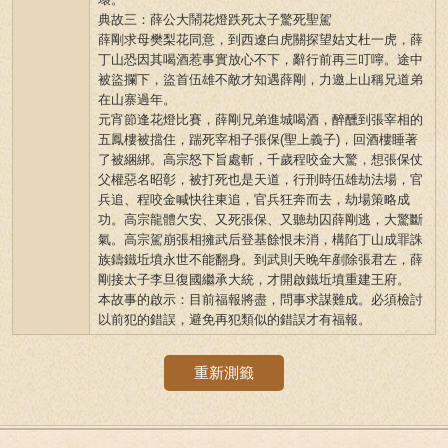
典故三：薛公大鬧花燈跌死太子驚死聖駕
薛剛求母樊梨花同意，到西遼白虎關探望姑丈杜一虎，薛
丁山恐因其喝酒惹事實放心不下，辭行前再三叮嚀。途中
被盜攔下，盜首伍雄不敵才知遇薛剛，力邀上山稱兄道弟
在山寨過年。
元宵節逢花燈比賽，薛剛兄弟進城喝酒，醉醺到張宰相的
五鳳樓被擋住，踹死宰相子張保(聖上義子)，回酒樓睡著
了被綑綁。高宗怒下旨處斬，千歲程咬金大驚，想張保仗
父權惡名昭彰，被打死也是天道，行刑時伍雄劫法場，官
兵追、程咬金喊快往東追，官兵狂奔而去，劫場策略成
功。高宗龍體欠安、又死張保、又聽劫囚薛剛逃，大驚斷
氣。高宗駕崩張相擁武后登基餘恨未消，構陷丁山成罪誅
族鑄鐵坵墳永世不能翻身。到武則天晚年剷除張君左，薛
剛接太子李旦復國繼承大統，才開啟鐵坵墳重建王府。
本故事的啟示：目前福報將盡，問事求謀難成。必須檢討
以前犯的錯誤，避免再犯類似的錯誤才有福報。
重新測籤