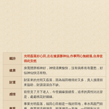
光明磊落好心田,左右逢源勝神仙,作事問心無錯過,自身從
籤詩
得此安然
身寬體胖精神好，神情清爽愉快，沒有病疼有有憂愁，好
健康
似神仙快活有勁。
財富來的光明又磊落，因為福田種得好又多，貴人接踵前
財運
來協助，財源滾滾自不缺。
前世見了月下老人，今世姻緣接續長，追求的異性比比皆
感情
是，處處桃花好姻緣。
事業光明磊落，福田心田都是一塊好田地，車水馬龍門前
事業
應，商賈貨流都滿意，順著潮流一直做，一切順利大吉