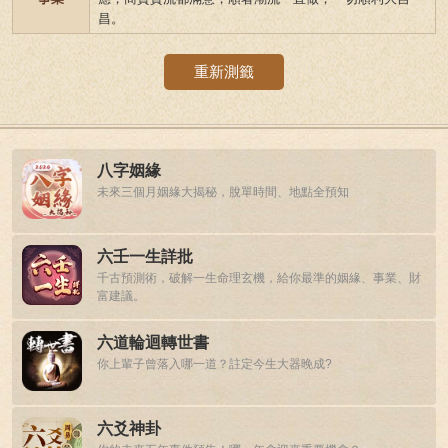
昌。
重新測籤
八字姻緣
未來三個月姻緣大揭秘，脫單時間、地點全預知
六壬一生詳批
千古預測術，破解一生命理玄機，給你最準的姻緣、事業、財
富建議。
六道輪迴轉世書
你上輩子曾落入哪一道？註定今生大器晚成?
六爻神卦