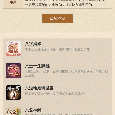
事業
一定要找專業的人來協助，才會快入達到目的。
重新測籤
八字姻緣
未來三個月姻緣大揭秘，脫單時間、地點全預知
六壬一生詳批
千古預測術，破解一生命理玄機，給你最準的姻緣、事業、財
富建議。
六道輪迴轉世書
你上輩子曾落入哪一道？註定今生大器晚成?
六爻神卦