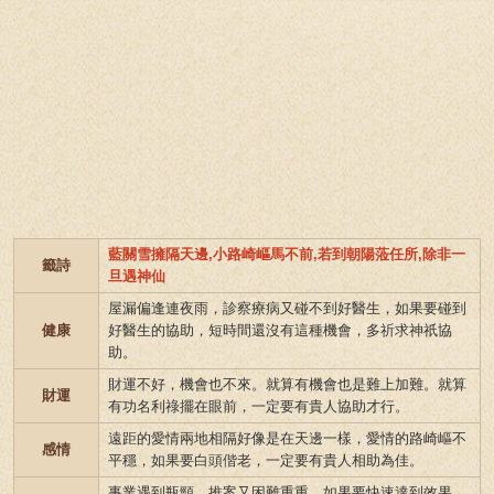
藍關雪擁隔天邊,小路崎嶇馬不前,若到朝陽蒞任所,除非一
籤詩
旦遇神仙
屋漏偏逢連夜雨，診察療病又碰不到好醫生，如果要碰到
健康
好醫生的協助，短時間還沒有這種機會，多祈求神祇協
助。
財運不好，機會也不來。就算有機會也是難上加難。就算
財運
有功名利祿擺在眼前，一定要有貴人協助才行。
遠距的愛情兩地相隔好像是在天邊一樣，愛情的路崎嶇不
感情
平穩，如果要白頭偕老，一定要有貴人相助為佳。
事業遇到瓶頸，推案又困難重重，如果要快速達到效果，