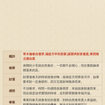
草木逢春自發芽,福從天申到吾家,謀望求財皆遂意,東西南
籤詩
北遇吉星
身體的小毛病自然會好，一切都不必擔心，現在要鍛鍊身
健康
體還來的及。
財運逢春天的時候就會好轉，福祿從天而降喜洋洋，如果
財運
要求財一定會順利，四方五路財神隨身而來。
不須奢求，時間一到感情就會萌芽，幸福就會順遂而來，
感情
現在就是追求愛情的時候，走到那裡都會幸福洋溢。
事業到春天就會有好的發展，到時自然會有貴人來協助。
事業
想要賺錢會有很好的機會，無論走到何處都可以。