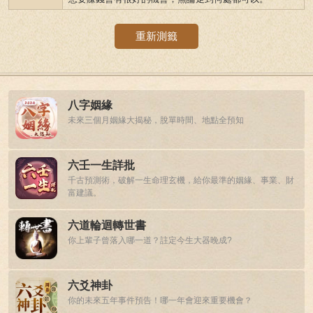
重新測籤
八字姻緣
未來三個月姻緣大揭秘，脫單時間、地點全預知
六壬一生詳批
千古預測術，破解一生命理玄機，給你最準的姻緣、事業、財
富建議。
六道輪迴轉世書
你上輩子曾落入哪一道？註定今生大器晚成?
六爻神卦
你的未來五年事件預告！哪一年會迎來重要機會？