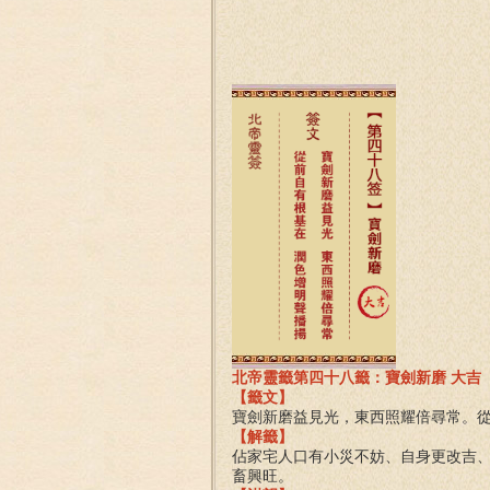
北帝靈籤第四十八籤：寶劍新磨 大吉
【籤文】
寶劍新磨益見光，東西照耀倍尋常。
【解籤】
佔家宅人口有小災不妨、自身更改吉
畜興旺。