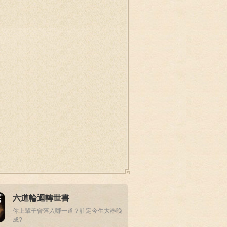
六道輪迴轉世書
你上輩子曾落入哪一道？註定今生大器晚
成?