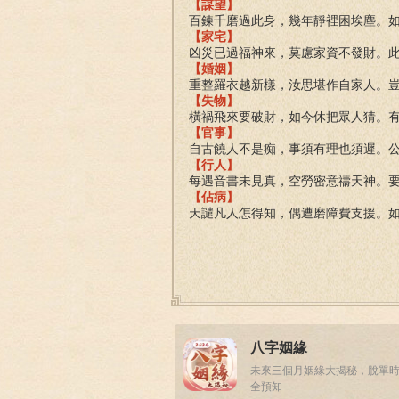
【謀望】
百鍊千磨過此身，幾年靜裡困埃塵。
【家宅】
凶災已過福神來，莫慮家資不發財。
【婚姻】
重整羅衣越新樣，汝思堪作自家人。
【失物】
橫禍飛來要破財，如今休把眾人猜。
【官事】
自古饒人不是痴，事須有理也須遲。
【行人】
每遇音書未見真，空勞密意禱天神。
【佔病】
天譴凡人怎得知，偶遭磨障費支援。
八字姻緣
未來三個月姻緣大揭秘，脫單
全預知