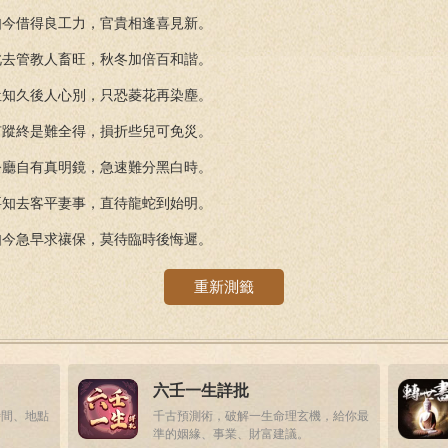
如今借得良工力，官貴相逢喜見新。
此去管教人畜旺，秋冬加倍百和諧。
豈知久後人心別，只恐菱花再染塵。
有蹤終是難全得，損折些兒可免災。
公廳自有真明鏡，急速難分黑白時。
要知去客平妻事，直待龍蛇到始明。
如今急早求禳保，莫待臨時後悔遲。
重新測籤
六壬一生詳批
時間、地點
千古預測術，破解一生命理玄機，給你最
準的姻緣、事業、財富建議。